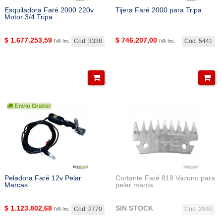
Esquiladora Faré 2000 220v
Tijera Faré 2000 para Tripa
Motor 3/4 Tripa
$
1.677.253,59
$
746.207,00
Cod. 3338
Cod. 5441
IVA Inc.
IVA Inc.
Envio Gratis!
Peladora Faré 12v Pelar
Cortante Faré 818 Vacuno para
Marcas
pelar marca
$
1.123.802,68
SIN STOCK
Cod. 2770
Cod. 2940
IVA Inc.