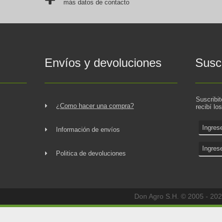
más datos de contacto
Envíos y devoluciones
Suscr
Suscribi
¿Como hacer una compra?
recibí lo
Información de envíos
Politica de devoluciones
Don Agro S.H. © 2005 - 202