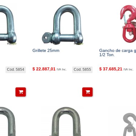
Grillete 25mm
Gancho de carga gi
1/2 Ton.
$
22.887,01
$
37.685,21
Cod. 5854
Cod. 5855
IVA Inc.
IVA Inc.