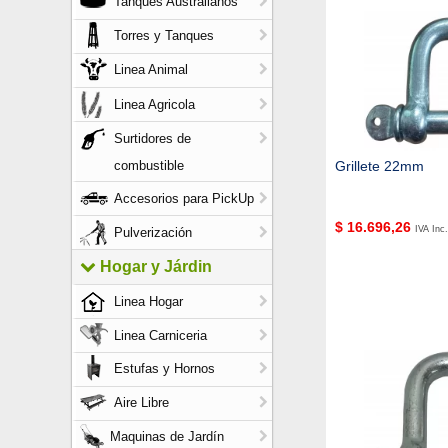
Tanques Australianos
Torres y Tanques
Linea Animal
Linea Agricola
Surtidores de
combustible
Grillete 22mm
Accesorios para PickUp
$
16.696,26
IVA Inc.
Pulverización
Hogar y Járdin
Linea Hogar
Linea Carniceria
Estufas y Hornos
Aire Libre
Maquinas de Jardín