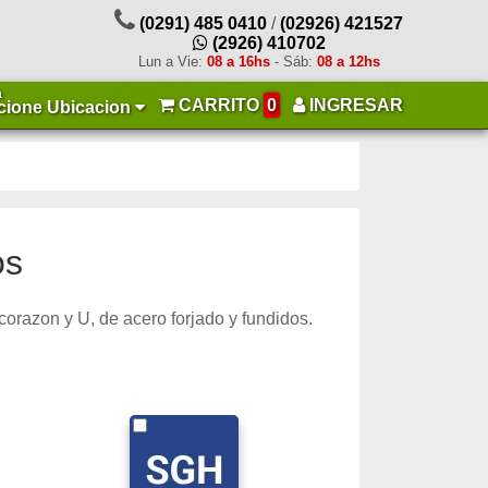
(0291) 485 0410
/
(02926) 421527
(2926) 410702
Lun a Vie:
08 a 16hs
- Sáb:
08 a 12hs
a
CARRITO
0
INGRESAR
cione Ubicacion
os
 corazon y U, de acero forjado y fundidos.