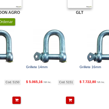
DON AGRO
GLT
rdenar
Grillete 14mm
Grillete 16mm
$
5.065,16
$
7.722,80
Cod. 5150
Cod. 5151
IVA Inc.
IVA Inc.