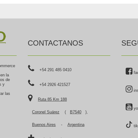
CONTACTANOS
SEG
commerce
+54 291 485 0410
fa
 en la
tos de
s y
+54 2926 421527
in
ar las
Ruta 85 Km 188
yo
Coronel Suárez
(
B7540
),
Buenos Aires
-
Argentina
ti