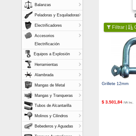
Balanzas
Peladoras y Esquiladoras
Electrificadores
Filtrar |
O
Accesorios
Electrificación
Equipos a Explosión
Herramientas
Alambrada
Grillete 12mm
Mangas de Metal
Mangas y Tranqueras
$
3.501,84
IVA Inc.
Tubos de Alcantarilla
Molinos y Cilindros
Bebederos y Aguadas