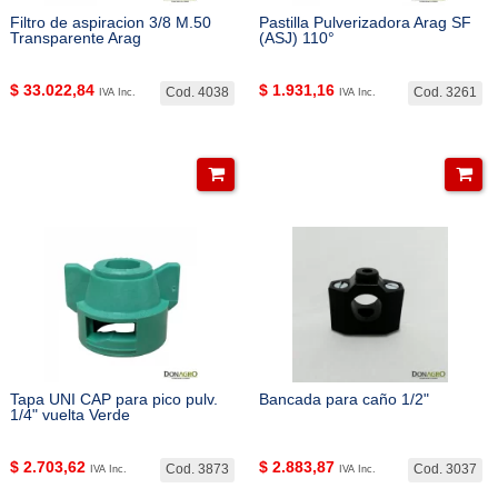
Filtro de aspiracion 3/8 M.50
Pastilla Pulverizadora Arag SF
Transparente Arag
(ASJ) 110°
$
33.022,84
$
1.931,16
Cod. 4038
Cod. 3261
IVA Inc.
IVA Inc.
Tapa UNI CAP para pico pulv.
Bancada para caño 1/2"
1/4" vuelta Verde
$
2.703,62
$
2.883,87
Cod. 3873
Cod. 3037
IVA Inc.
IVA Inc.