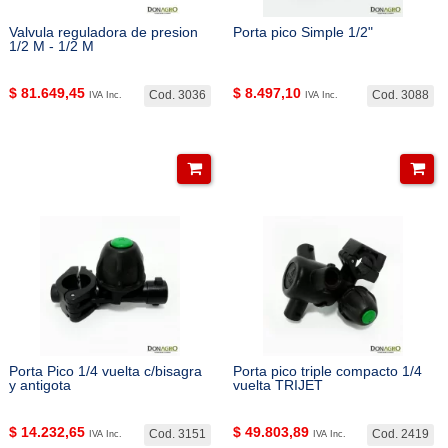
Valvula reguladora de presion
Porta pico Simple 1/2"
1/2 M - 1/2 M
$
81.649,45
$
8.497,10
Cod. 3036
Cod. 3088
IVA Inc.
IVA Inc.
Porta Pico 1/4 vuelta c/bisagra
Porta pico triple compacto 1/4
y antigota
vuelta TRIJET
$
14.232,65
$
49.803,89
Cod. 3151
Cod. 2419
IVA Inc.
IVA Inc.