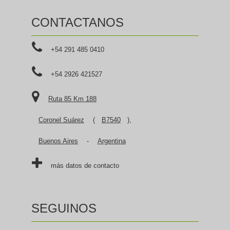
CONTACTANOS
+54 291 485 0410
+54 2926 421527
Ruta 85 Km 188
Coronel Suárez
(
B7540
),
Buenos Aires
-
Argentina
más datos de contacto
SEGUINOS