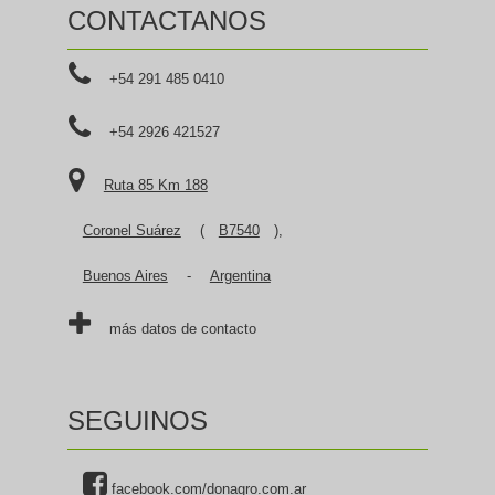
CONTACTANOS
+54 291 485 0410
+54 2926 421527
Ruta 85 Km 188
Coronel Suárez
(
B7540
),
Buenos Aires
-
Argentina
más datos de contacto
SEGUINOS
facebook.com/donagro.com.ar