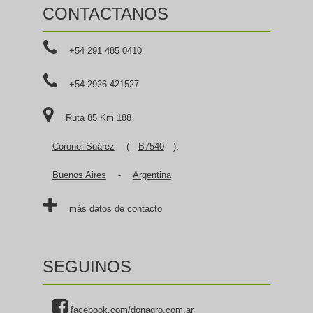
CONTACTANOS
+54 291 485 0410
+54 2926 421527
Ruta 85 Km 188
Coronel Suárez
(
B7540
),
Buenos Aires
-
Argentina
más datos de contacto
SEGUINOS
facebook.com/donagro.com.ar