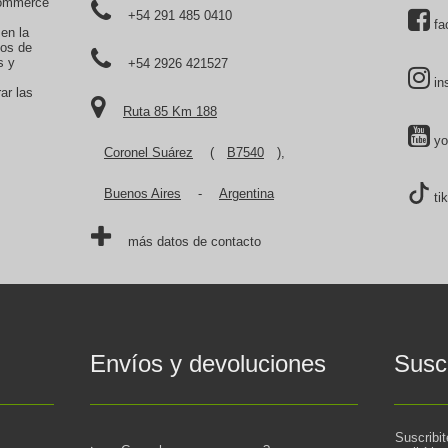
commerce
+54 291 485 0410
fa
 en la
tos de
s y
+54 2926 421527
in
ar las
Ruta 85 Km 188
yo
Coronel Suárez
(
B7540
),
Buenos Aires
-
Argentina
ti
más datos de contacto
Envíos y devoluciones
Suscr
Suscribi