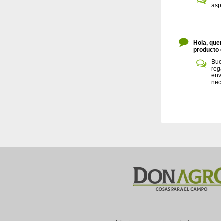
asp
Hola, que
producto 
Bue
reg
env
nec