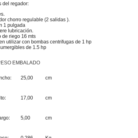
s del regador:
es.
dor chorro regulable (2 salidas ).
n 1 pulgada
ere lubricación.
 de riego 16 mts
n utilizar con bombas centrifugas de 1 hp
sumergibles de 1.5 hp
PESO EMBALADO
ncho:
25,00
cm
to:
17,00
cm
argo:
5,00
cm
eso:
0,286
Kg