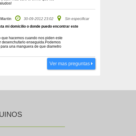
aludos!
Martin
30-09-2012 23:02
Sin especificar
hasta mi domicilio o donde puedo encontrar este
.Lo que hacemos cuando nos piden este
itir desenchufarlo enseguida.Podemos
me para una manguera de que diametro
Ver mas preguntas
UINOS