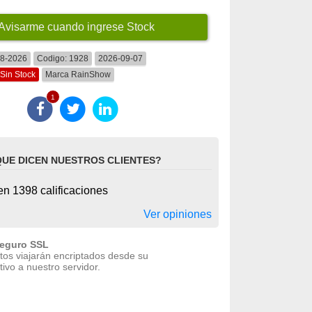
Avisarme cuando ingrese Stock
08-2026
Codigo:
1928
2026-09-07
Sin Stock
Marca
RainShow
1
QUE DICEN NUESTROS CLIENTES?
n 1398 calificaciones
Ver opiniones
seguro SSL
tos viajarán encriptados desde su
tivo a nuestro servidor.