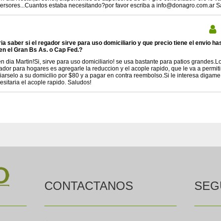
ersores...Cuantos estaba necesitando?por favor escriba a info@donagro.com.ar S
ria saber si el regador sirve para uso domiciliario y que precio tiene el envio 
en el Gran Bs As. o Cap Fed.?
n dia Martin!Si, sirve para uso domiciliario! se usa bastante para patios grandes
ador para hogares es agregarle la reduccion y el acople rapido, que le va a perm
iarselo a su domicilio por $80 y a pagar en contra reembolso.Si le interesa diga
esitaria el acople rapido. Saludos!
CONTACTANOS
SEG