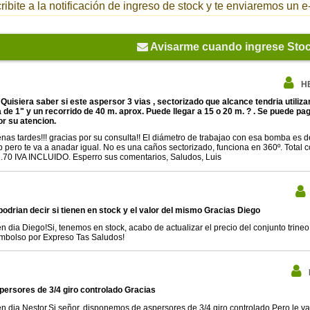
ribite a la notificación de ingreso de stock y te enviaremos un
Avisarme cuando ingrese Sto
H
 Quisiera saber si este aspersor 3 vias , sectorizado que alcance tendria utili
de 1" y un recorrido de 40 m. aprox. Puede llegar a 15 o 20 m. ? . Se puede 
or su atencion.
nas tardes!!! gracias por su consulta!! El diámetro de trabajao con esa bomba es 
p pero te va a anadar igual. No es una caños sectorizado, funciona en 360º. Total c
.70 IVA INCLUIDO. Esperro sus comentarios, Saludos, Luis
podrian decir si tienen en stock y el valor del mismo Gracias Diego
n dia Diego!Si, tenemos en stock, acabo de actualizar el precio del conjunto trin
mbolso por Expreso Tas Saludos!
persores de 3/4 giro controlado Gracias
n dia Nestor,Si señor, disponemos de aspersores de 3/4 giro controlado.Pero le va 