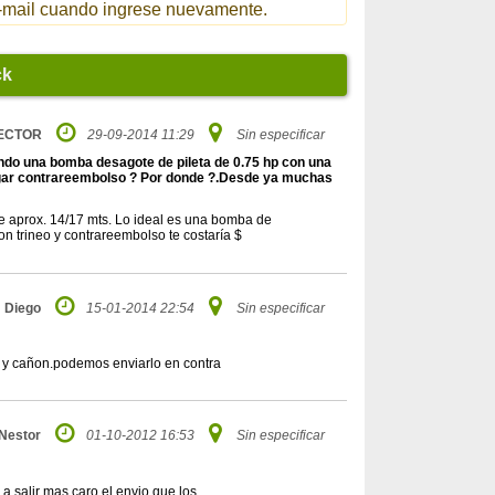
 e-mail cuando ingrese nuevamente.
ck
ECTOR
29-09-2014 11:29
Sin especificar
zando una bomba desagote de pileta de 0.75 hp con una
pagar contrareembolso ? Por donde ?.Desde ya muchas
de aprox. 14/17 mts. Lo ideal es una bomba de
on trineo y contrareembolso te costaría $
Diego
15-01-2014 22:54
Sin especificar
eo y cañon.podemos enviarlo en contra
Nestor
01-10-2012 16:53
Sin especificar
a salir mas caro el envio que los