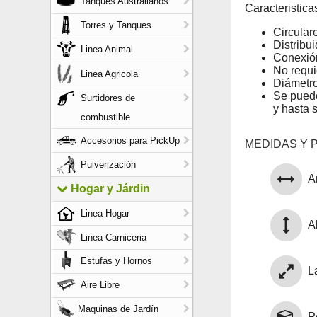
Tanques Australianos
Caracteristica
Torres y Tanques
Circular
Distribui
Linea Animal
Conexió
No requi
Linea Agricola
Diámetro
Se puede
Surtidores de
y hasta 
combustible
Accesorios para PickUp
MEDIDAS Y 
Pulverización
A
Hogar y Járdin
Linea Hogar
Al
Linea Carniceria
Estufas y Hornos
L
Aire Libre
Maquinas de Jardín
P