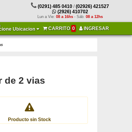
(0291) 485 0410
/
(02926) 421527
(2926) 410702
Lun a Vie:
08 a 16hs
- Sáb:
08 a 12hs
a
CARRITO
0
INGRESAR
cione Ubicacion
as
r de 2 vias
Producto sin Stock