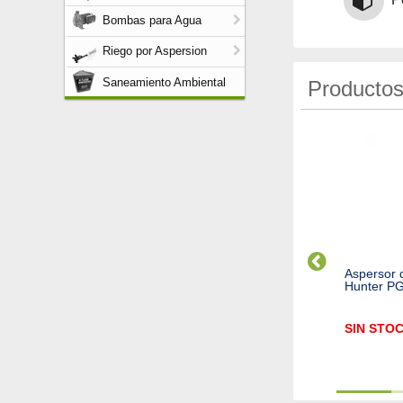
Bombas para Agua
Riego por Aspersion
Saneamiento Ambiental
Productos
teros Autocompensados
Difusor PSU02 HUNTER
Aspersor 
ts/h
completo
Hunter P
N STOCK
$
6.076,12
SIN STO
Cod. 2700
Cod. 2545