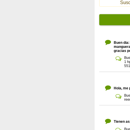
Susc
Buen dia:
manguera 
gracias p
Bue
1 h
551
Hola, me 
Bue
ree
Tienen as
Bue