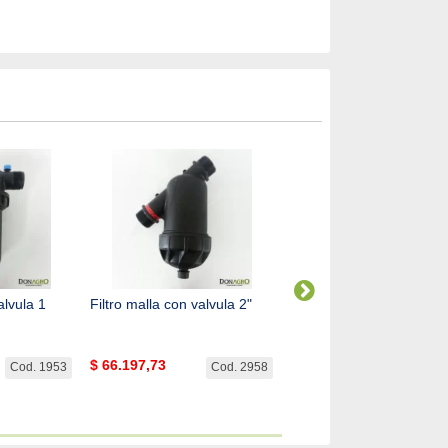
alvula 1
Filtro malla con valvula 2"
Aspersor de Riego Rotor
Hunter i25
$
66.197,73
$
102.014,87
Cod. 1953
Cod. 2958
Cod. 