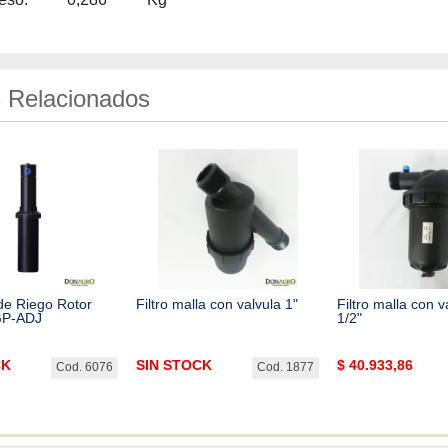
 Relacionados
de Riego Rotor
Filtro malla con valvula 1"
Filtro malla con v
GP-ADJ
1/2"
CK
SIN STOCK
$
40.933,86
Cod. 6076
Cod. 1877