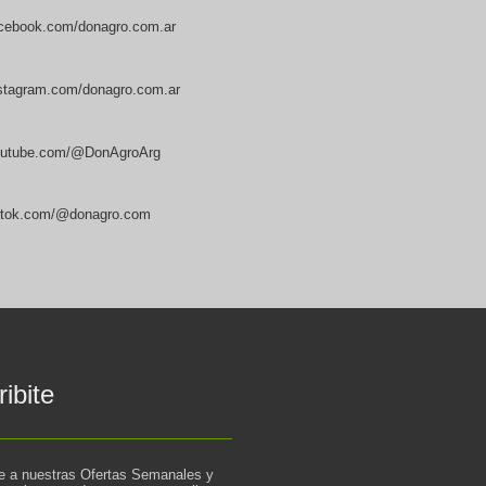
cebook.com/donagro.com.ar
stagram.com/donagro.com.ar
utube.com/@DonAgroArg
ktok.com/@donagro.com
ibite
te a nuestras Ofertas Semanales y