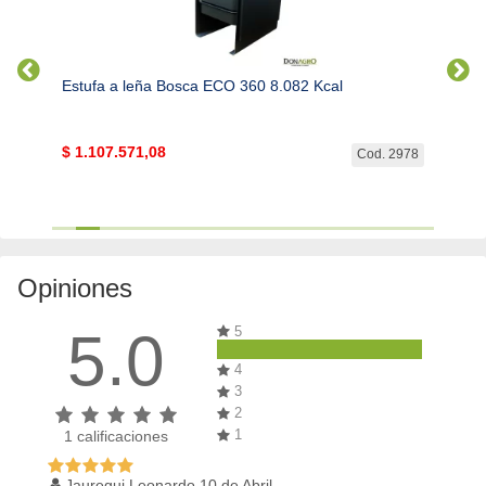
Estufa a leña Bosca ECO 360 8.082 Kcal
Leña 
$
1.107.571,08
$
165
. 2977
Cod. 2978
Opiniones
5.0
5
4
3
2
1
1
calificaciones
Jauregui Leonardo,10 de Abril