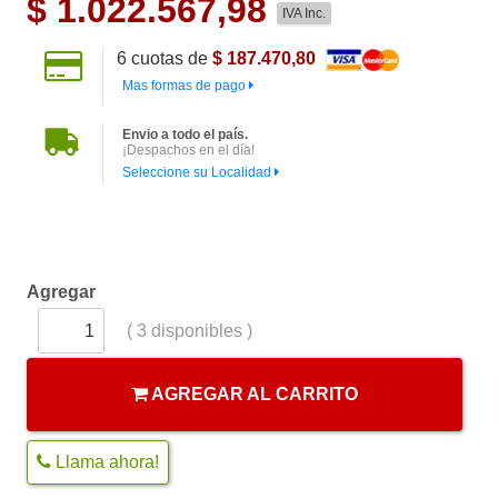
$
1.022.567,98
IVA Inc.
6
cuotas de
$ 187.470,80
Mas formas de pago
Envio a todo el país.
¡Despachos en el día!
Seleccione su Localidad
Agregar
(
3
disponibles )
AGREGAR AL CARRITO
Llama ahora!