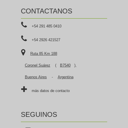
CONTACTANOS
+54 291 485 0410
+54 2926 421527
Ruta 85 Km 188
Coronel Suárez
(
B7540
),
Buenos Aires
-
Argentina
más datos de contacto
SEGUINOS