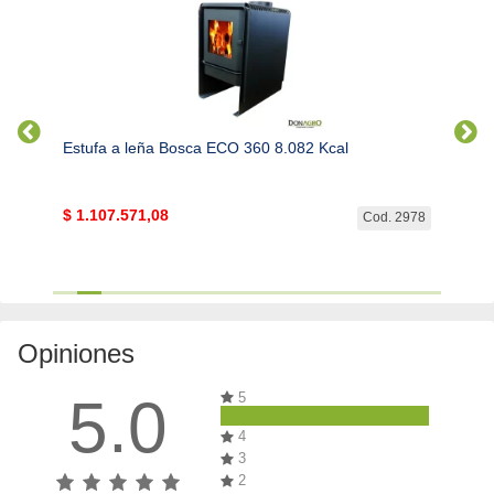
Estufa a leña Bosca ECO 360 8.082 Kcal
Leña 
$
1.107.571,08
$
165
. 2977
Cod. 2978
Opiniones
5.0
5
4
3
2