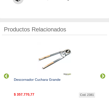
Productos Relacionados
Descornador Cuchara Grande
Moche
$
357.770,77
$
15.
d. 214
Cod. 2381