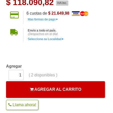
$
118.090,82
IVA Inc.
6
cuotas de
$ 21.649,98
Mas formas de pago
Envio a todo el país.
¡Despachos en el día!
Seleccione su Localidad
Agregar
(
2
disponibles )
AGREGAR AL CARRITO
Llama ahora!