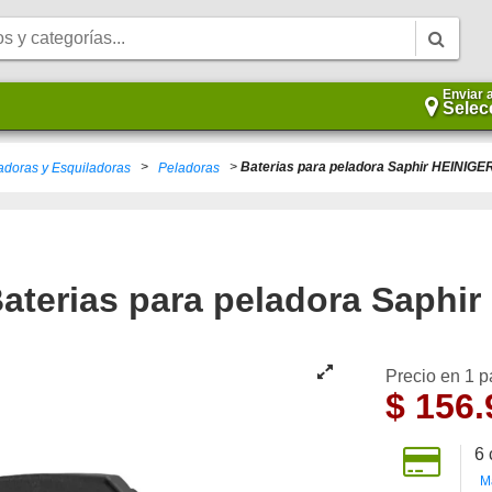
Enviar 
Selec
>
>
Baterias para peladora Saphir HEINIGE
adoras y Esquiladoras
Peladoras
aterias para peladora Saphi
Precio en 1 
$
156.
6
M