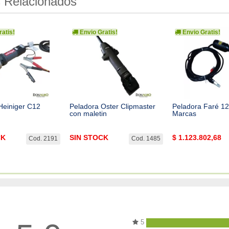
 Relacionados
atis!
Envio Gratis!
Envio Gratis!
Heiniger C12
Peladora Oster Clipmaster
Peladora Faré 12
con maletin
Marcas
CK
SIN STOCK
$
1.123.802,68
Cod. 2191
Cod. 1485
5