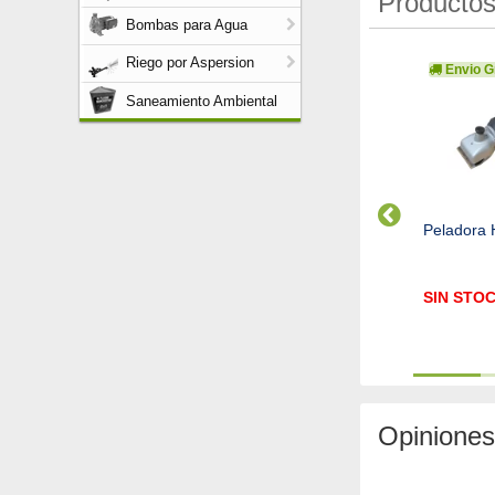
Productos
Bombas para Agua
Riego por Aspersion
Envio Gr
Saneamiento Ambiental
ladora Oveja Negra DC-
Peladora Oveja Negra 2008
Peladora 
00 a baterías
200 Watts
N STOCK
SIN STOCK
SIN STO
Cod. 7088
Cod. 4679
Opiniones