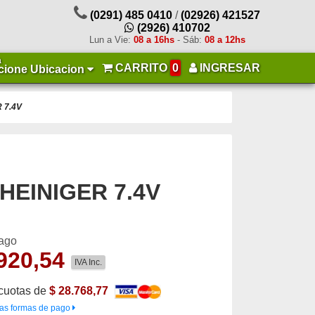
(0291) 485 0410
/
(02926) 421527
(2926) 410702
Lun a Vie:
08 a 16hs
- Sáb:
08 a 12hs
a
CARRITO
0
INGRESAR
cione Ubicacion
R 7.4V
r HEINIGER 7.4V
pago
920,54
IVA Inc.
cuotas de
$ 28.768,77
as formas de pago