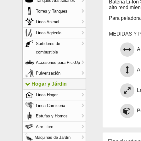
Tanques Australianos
Batería Li-Ion
alto rendimien
Torres y Tanques
Para pelador
Linea Animal
Linea Agricola
MEDIDAS Y 
Surtidores de
A
combustible
Accesorios para PickUp
Al
Pulverización
Hogar y Járdin
L
Linea Hogar
Linea Carniceria
P
Estufas y Hornos
Aire Libre
Maquinas de Jardín