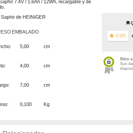
 Saphir 7.4V / 1.6Ah / 12Wh, recargable y de
to.
a Saphir de HEINIGER
PESO EMBALADO
4.9/5
e
ncho:
5,00
cm
Sitio 
Sus da
to:
4,00
cm
disposi
argo:
7,00
cm
eso:
0,100
Kg