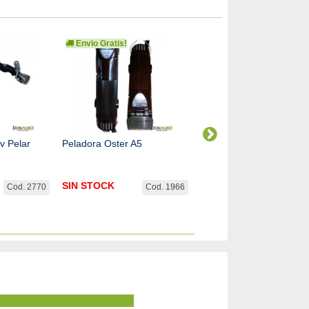
Envio Gratis!
Envio Gratis!
v Pelar
Peladora Oster A5
Peladora Oster A6 SLIM 
velocidades
SIN STOCK
SIN STOCK
Cod. 2770
Cod. 1966
Cod. 