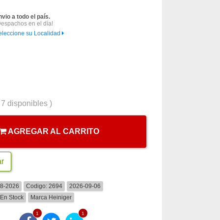
nvio a todo el país.
Despachos en el día!
eleccione su Localidad
(
7
disponibles )
AGREGAR AL CARRITO
ar
08-2026
Codigo:
2694
2026-09-06
En Stock
Marca
Heiniger
1
1