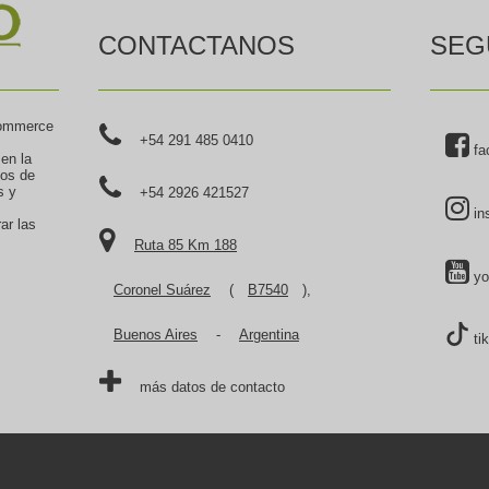
CONTACTANOS
SEG
commerce
+54 291 485 0410
fa
 en la
tos de
s y
+54 2926 421527
in
ar las
Ruta 85 Km 188
yo
Coronel Suárez
(
B7540
),
Buenos Aires
-
Argentina
ti
más datos de contacto