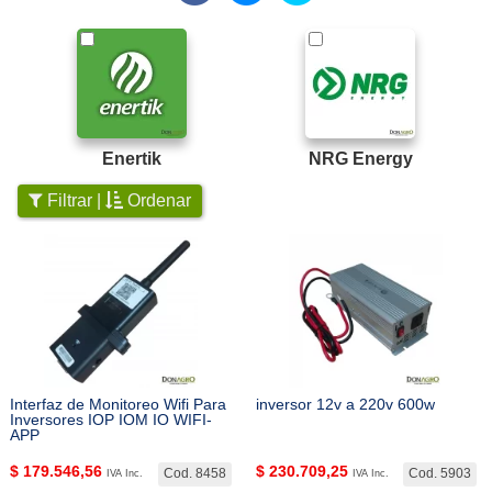
Enertik
NRG Energy
Filtrar |
Ordenar
Interfaz de Monitoreo Wifi Para
inversor 12v a 220v 600w
Inversores IOP IOM IO WIFI-
APP
$
179.546,56
$
230.709,25
Cod. 8458
Cod. 5903
IVA Inc.
IVA Inc.