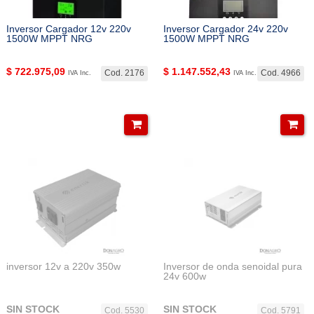
Inversor Cargador 12v 220v
Inversor Cargador 24v 220v
1500W MPPT NRG
1500W MPPT NRG
$
722.975,09
$
1.147.552,43
Cod. 2176
Cod. 4966
IVA Inc.
IVA Inc.
inversor 12v a 220v 350w
Inversor de onda senoidal pura
24v 600w
SIN STOCK
SIN STOCK
Cod. 5530
Cod. 5791