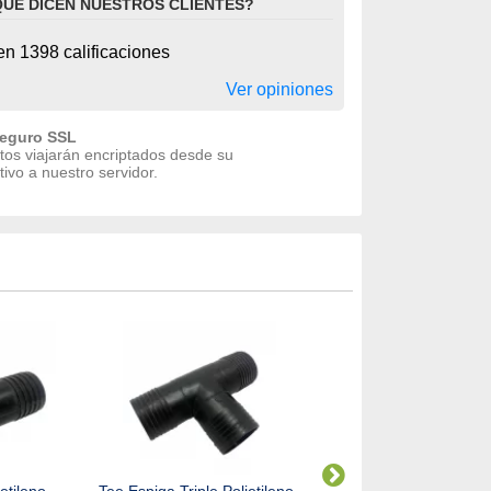
QUE DICEN NUESTROS CLIENTES?
n 1398 calificaciones
Ver opiniones
seguro SSL
tos viajarán encriptados desde su
tivo a nuestro servidor.
etileno
Tee Espiga Triple Polietileno
Tee Espiga Rosca Hemb