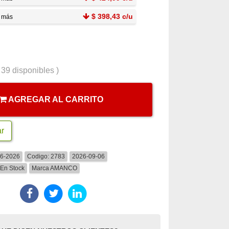
$ 398,43 c/u
o más
(
39
disponibles )
AGREGAR AL CARRITO
ar
06-2026
Codigo:
2783
2026-09-06
En Stock
Marca
AMANCO