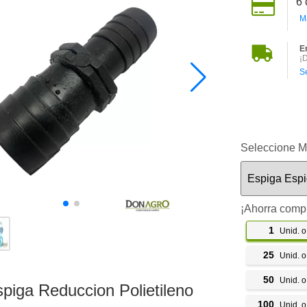
6
M
E
¡
S
Seleccione M
¡Ahorra comp
1
Unid. 
25
Unid. 
50
Unid. 
piga Reduccion Polietileno
100
Unid. 