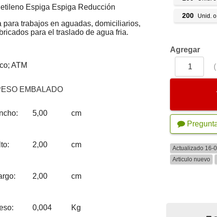
ietileno Espiga Espiga Reducción
200
Unid. 
ara trabajos en aguadas, domiciliarios,
abricados para el traslado de agua fria.
Agregar
co; ATM
PESO EMBALADO
ncho:
5,00
cm
Pregunt
to:
2,00
cm
Actualizado 16-
Articulo nuevo
argo:
2,00
cm
eso:
0,004
Kg