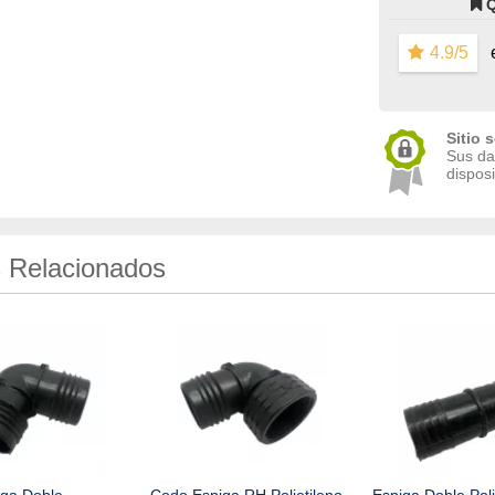
4.9/5
e
Sitio 
Sus da
disposi
 Relacionados
ga Doble
Codo Espiga RH Polietileno
Espiga Doble Poli