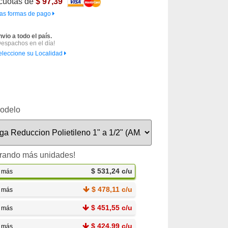
cuotas de
$ 97,39
as formas de pago
nvio a todo el país.
Despachos en el día!
eleccione su Localidad
odelo
rando más unidades!
$ 531,24 c/u
o más
$ 478,11 c/u
o más
$ 451,55 c/u
o más
$ 424,99 c/u
o más