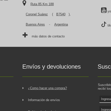
Ruta 85 Km 188
yo
Coronel Suárez
(
B7540
),
Buenos Aires
-
Argentina
ti
más datos de contacto
Envíos y devoluciones
Suscr
Suscribi
¿Como hacer una compra?
recibí lo
Información de envíos