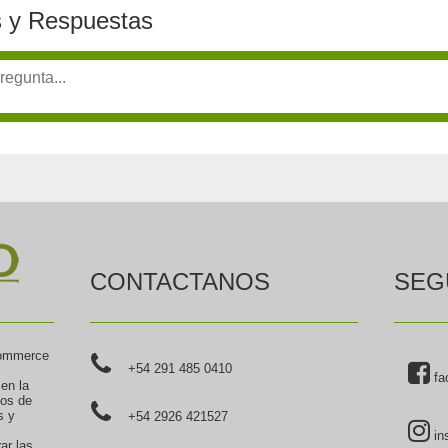
 y Respuestas
CONTACTANOS
SEG
commerce
+54 291 485 0410
fa
 en la
tos de
s y
+54 2926 421527
in
ar las