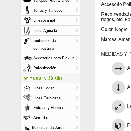
Tanques Australianos
Accesorio Pol
Torres y Tanques
Recomendada p
riegos, etc. F
Linea Animal
Color: Negro
Linea Agricola
Marcas: Aman
Surtidores de
combustible
MEDIDAS Y 
Accesorios para PickUp
Pulverización
A
Hogar y Járdin
Al
Linea Hogar
Linea Carniceria
L
Estufas y Hornos
Aire Libre
P
Maquinas de Jardín