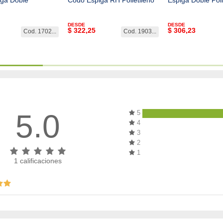
DESDE
DESDE
$
322,25
$
306,23
Cod. 1702...
Cod. 1903...
5.0
5
4
3
2
1
1
calificaciones