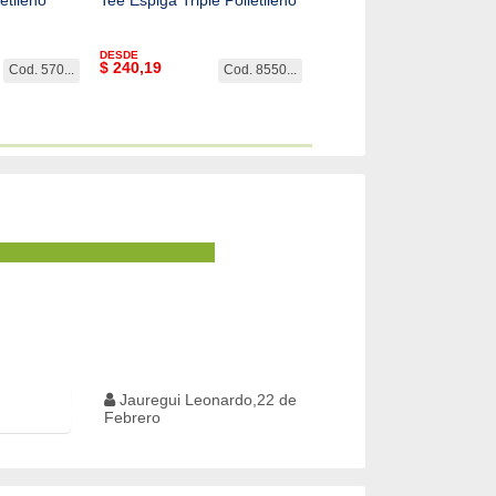
Polietileno
DESDE
DESDE
$
240,19
$
607,11
Cod. 570...
Cod. 8550...
Cod. 802
Jauregui Leonardo,22 de
Febrero