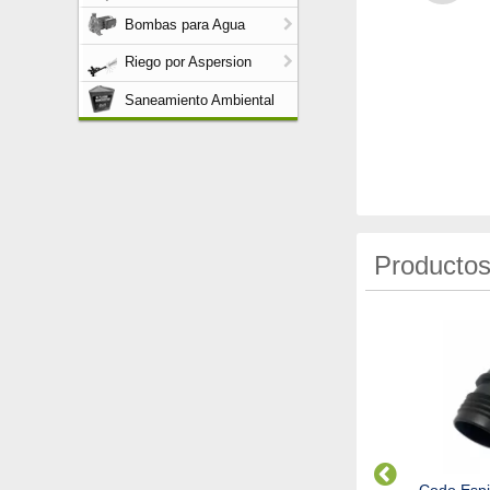
Bombas para Agua
Riego por Aspersion
Saneamiento Ambiental
Productos
piga Rosca Macho
Espiga Espiga Reduccion
Codo Espi