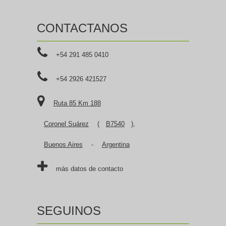
CONTACTANOS
+54 291 485 0410
+54 2926 421527
Ruta 85 Km 188
Coronel Suárez
(
B7540
),
Buenos Aires
-
Argentina
más datos de contacto
SEGUINOS