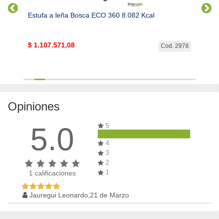
Estufa a leña Bosca ECO 360 8.082 Kcal
Leña 
$
1.107.571,08
$
165
. 2977
Cod. 2978
Opiniones
5.0
5
4
3
2
1
1
calificaciones
Jauregui Leonardo,21 de Marzo