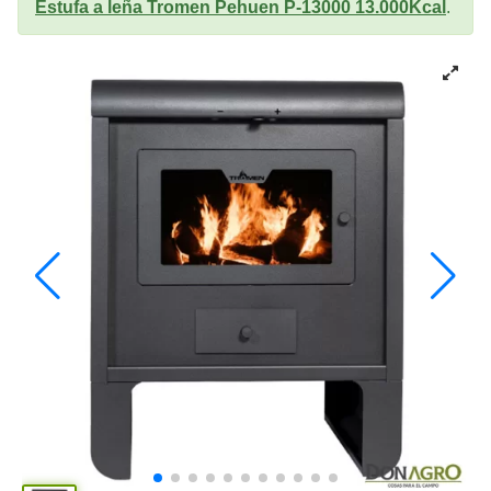
Estufa a leña Tromen Pehuen P-13000 13.000Kcal
.