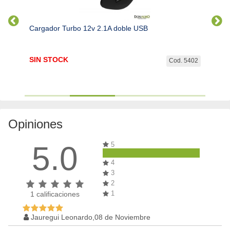
Cargador Turbo 12v 2.1A doble USB
GPS 
SIN STOCK
SIN 
. 5714
Cod. 5402
Opiniones
5.0
5
4
3
2
1
1
calificaciones
Jauregui Leonardo,08 de Noviembre