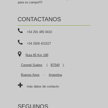
para su campo!!!!
CONTACTANOS
+54 291 485 0410
+54 2926 421527
Ruta 85 Km 188
Coronel Suárez
(
B7540
),
Buenos Aires
-
Argentina
más datos de contacto
SEGUINOS