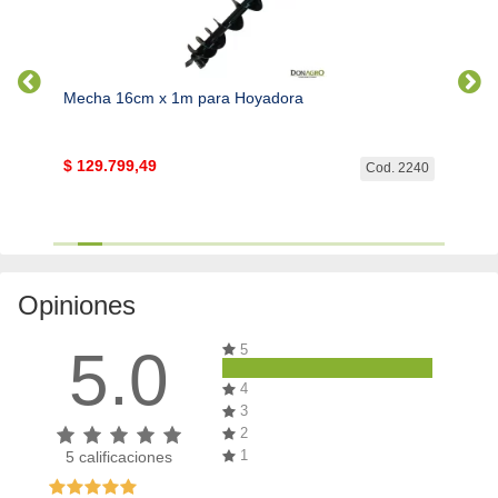
Mecha 16cm x 1m para Hoyadora
Mecha
$
129.799,49
$
194
d. 655
Cod. 2240
Opiniones
5.0
5
4
3
2
1
5
calificaciones