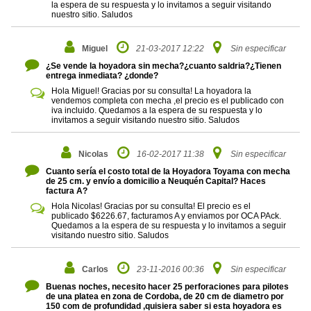
la espera de su respuesta y lo invitamos a seguir visitando
nuestro sitio. Saludos
Miguel
21-03-2017 12:22
Sin especificar
¿Se vende la hoyadora sin mecha?¿cuanto saldria?¿Tienen
entrega inmediata? ¿donde?
Hola Miguel! Gracias por su consulta! La hoyadora la
vendemos completa con mecha ,el precio es el publicado con
iva incluido. Quedamos a la espera de su respuesta y lo
invitamos a seguir visitando nuestro sitio. Saludos
Nicolas
16-02-2017 11:38
Sin especificar
Cuanto sería el costo total de la Hoyadora Toyama con mecha
de 25 cm. y envío a domicilio a Neuquén Capital? Haces
factura A?
Hola Nicolas! Gracias por su consulta! El precio es el
publicado $6226.67, facturamos A y enviamos por OCA PAck.
Quedamos a la espera de su respuesta y lo invitamos a seguir
visitando nuestro sitio. Saludos
Carlos
23-11-2016 00:36
Sin especificar
Buenas noches, necesito hacer 25 perforaciones para pilotes
de una platea en zona de Cordoba, de 20 cm de diametro por
150 com de profundidad ,quisiera saber si esta hoyadora es