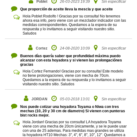
Poblet
26-03-2023 19:39
Sin especificar
Que proporción de aceite lleva la mescla y que aceite
Hola Poblet Rodolfo ! Gracias por su consulta! No tenemos
ahora esa info, pero viene con un mezclador indicador con las
medidas correspondientes. Quedamos a la espera de su
respuesta y lo invitamos a seguir visitando nuestro sitio.
Saludos
Cortez
24-08-2020 10:09
Sin especificar
Buenos días quería saber que profundidad máxima puedo
alcanzar con esta hoyadora y si vienen las prolongaciónes
gracias
Hola Cortez Fernando! Gracias por su consulta! Este modelo
no tiene prolongaciones, viene con mecha de 70cm.
Quedamos a la espera de su respuesta y lo invitamos a seguir
visitando nuestro sitio. Saludos
JORDAN
05-03-2018 13:01
Sin especificar
Nos puede cotizar una hoyadora Toyama o Niwa con tres
mechas (10, 20 y 30 cm de diametro) Si vienen con punteras
bist rocks mejor.
Hola Jordan! Gracias por su consulta! LA hoyadora Toyama
viene con una mecha de 20cm únicamente, y se le puede usar
con una de 25 ademas. Para medidas mas grandes se utiliza
la hoyadora HT10 Mechas: 3", 4", 6", 8", 10", 12". Quedamos a