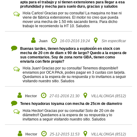
apta para el trabajo y si tienen extensiones para llegar a esa
profundidad y mecha para suelo duro, gracias y saludos
Hola Carlos! Gracias por su consulta! La maquina no trae ni
viene de fábrica extensiones. El motor no creo que pueda
mover una mecha de 1.50 mts sacando tierra. Para dicho
trabajo le recomiendo la HT 10. Saludos
Juan
16-03-2016 19:24
Sin especificar
Buenas tardes, tienen hoyadora a explosión en stock con
mecha de 20 cm de diam x 90 de largo? Quedo a la espera de
sus comentarios. Soy de zona norte GBA, tienen como
enviarla con flete propio?
Hola Juan! Gracias por su consulta! Tenemos disponible!!
enviamos por OCA PAck, podes pagar en 3 cuotas con tarjeta.
Quedamos a la espera de su respuesta y lo invitamos a seguir
visitando nuestro sitio. Saludos
Hector
27-01-2016 21:30
VILLALONGA (8512)
Tenes hoyadoras toyama con mecha de 25cm de diametro
Hola Hector! Gracias por su consulta! Solo de 20 cm de
diámetro!! Quedamos a la espera de su respuesta y lo
invitamos a seguir visitando nuestro sitio. Saludos
Hector
25-12-2015 11:53
VILLALONGA (8512)