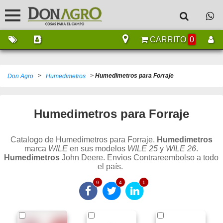
CARRITO
0
>
>
Humedimetros para Forraje
Don Agro
Humedimetros
Humedimetros para Forraje
Catalogo de Humedimetros para Forraje.
Humedimetros
marca
WILE
en sus modelos
WILE 25
y
WILE 26
.
Humedimetros
John Deere. Envios Contrareembolso a todo
el país.
9
4
1