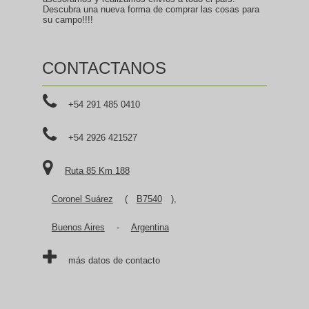
Descubra una nueva forma de comprar las cosas para
su campo!!!!
CONTACTANOS
+54 291 485 0410
+54 2926 421527
Ruta 85 Km 188
Coronel Suárez
(
B7540
),
Buenos Aires
-
Argentina
más datos de contacto