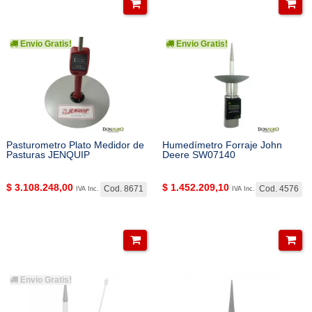
Envio Gratis!
Envio Gratis!
Pasturometro Plato Medidor de
Humedímetro Forraje John
Pasturas JENQUIP
Deere SW07140
$
3.108.248,00
$
1.452.209,10
Cod. 8671
Cod. 4576
IVA Inc.
IVA Inc.
Envio Gratis!