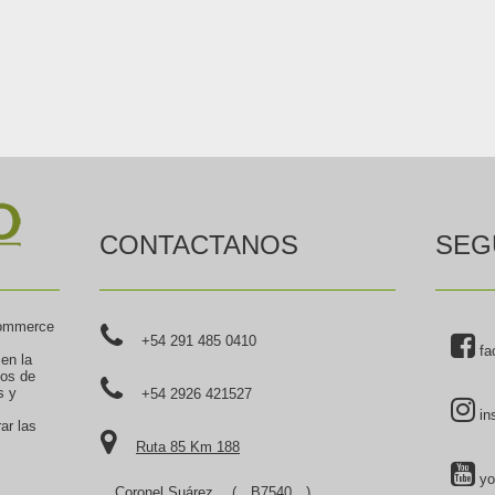
CONTACTANOS
SEG
commerce
+54 291 485 0410
fa
 en la
tos de
s y
+54 2926 421527
in
ar las
Ruta 85 Km 188
yo
Coronel Suárez
(
B7540
),