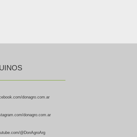
UINOS
cebook.com/donagro.com.ar
stagram.com/donagro.com.ar
utube.com/@DonAgroArg