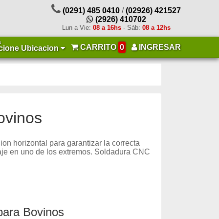
(0291) 485 0410
/
(02926) 421527
(2926) 410702
Lun a Vie:
08 a 16hs
- Sáb:
08 a 12hs
a
CARRITO
0
INGRESAR
cione Ubicacion
ovinos
n horizontal para garantizar la correcta
claje en uno de los extremos. Soldadura CNC
para Bovinos