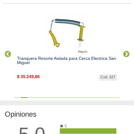
Tranquera Resorte Aislada para Cerca Electrica San
Kit Pu
Miguel
$
35.249,86
$
69.
7507...
Cod. 327
Opiniones
5