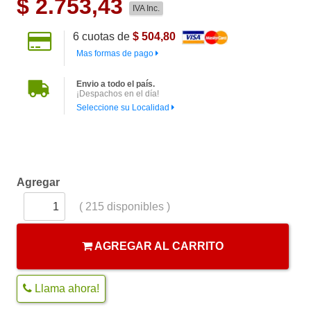
$
2.753,43
IVA Inc.
6
cuotas de
$ 504,80
Mas formas de pago
Envio a todo el país.
¡Despachos en el día!
Seleccione su Localidad
Agregar
(
215
disponibles )
AGREGAR AL CARRITO
Llama ahora!