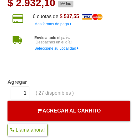
$
2.932,10
IVA Inc.
6
cuotas de
$ 537,55
Mas formas de pago
Envio a todo el país.
¡Despachos en el día!
Seleccione su Localidad
Agregar
(
27
disponibles )
AGREGAR AL CARRITO
Llama ahora!