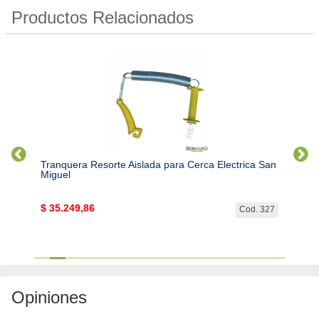
Productos Relacionados
Tranquera Resorte Aislada para Cerca Electrica San
Kit Pu
Miguel
$
35.249,86
$
69.
7507...
Cod. 327
Opiniones