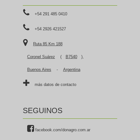
+54 291 485 0410
+54 2926 421527
Ruta 85 Km 188
Coronel Suárez
(
B7540
),
Buenos Aires
-
Argentina
más datos de contacto
SEGUINOS
facebook.com/donagro.com.ar