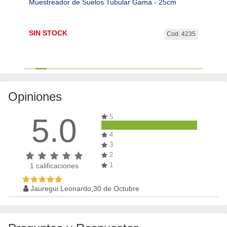
Muestreador de Suelos Tubular Gama - 25cm
Muest
SIN STOCK
$
401
. 3886
Cod. 4235
Opiniones
5.0
5
4
3
2
1
1
calificaciones
Jauregui Leonardo,30 de Octubre