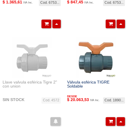
$
1.365,61
$
847,45
Cod. 6753...
Cod. 6753...
IVA Inc.
IVA Inc.
Llave valvula esférica Tigre 2"
Válvula esférica TIGRE
con union
Soldable
DESDE
SIN STOCK
$
20.063,53
Cod. 4572
Cod. 1890...
IVA Inc.