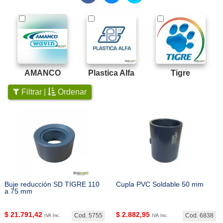
AMANCO
Plastica Alfa
Tigre
Filtrar |
Ordenar
Buje reducción SD TIGRE 110
Cupla PVC Soldable 50 mm
a 75 mm
$
21.791,42
$
2.882,95
Cod. 5755
Cod. 6838
IVA Inc.
IVA Inc.