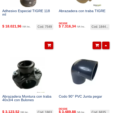
Adhesivo Especial TIGRE 118
Abrazadera con traba TIGRE
ml
DESDE
$
18.021,96
$
7.316,34
Cod. 7549
Cod. 1844...
IVA Inc.
IVA Inc.
Abrazadera Montura con traba
Codo 90° PVC Junta pegar
40x3/4 con Bulones
DESDE
$
3.123,52
$
3.489,88
Cod. 1863
Cod. 6835...
IVA Inc.
IVA Inc.