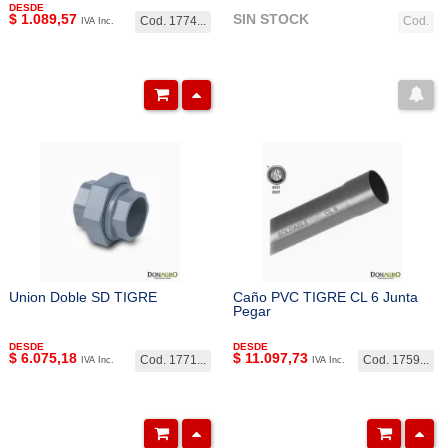
DESDE
$
1.089,57
SIN STOCK
Cod. 1774...
Cod.
IVA Inc.
Union Doble SD TIGRE
Caño PVC TIGRE CL 6 Junta
Pegar
DESDE
DESDE
$
6.075,18
$
11.097,73
Cod. 1771...
Cod. 1759...
IVA Inc.
IVA Inc.