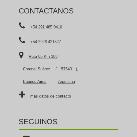
CONTACTANOS
+54 291 485 0410
+54 2926 421527
Ruta 85 Km 188
Coronel Suárez
(
B7540
),
Buenos Aires
-
Argentina
más datos de contacto
SEGUINOS