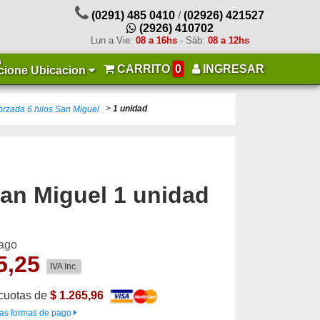
(0291) 485 0410
/
(02926) 421527
(2926) 410702
Lun a Vie:
08 a 16hs
- Sáb:
08 a 12hs
a
CARRITO
0
INGRESAR
cione Ubicacion
>
1 unidad
forzada 6 hilos San Miguel
San Miguel
1 unidad
pago
5,25
IVA Inc.
cuotas de
$ 1.265,96
as formas de pago