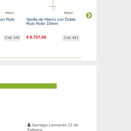
 con Rulo
Varilla de Hierro con Doble
Varilla Plastica Reforzad
Rulo Rolin 10mm
hilos Rolin
$
8.757,68
$
6.339,29
Cod. 345
Cod. 341
Cod.
Jauregui Leonardo,13 de
Febrero