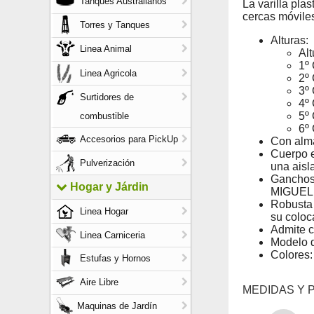
Tanques Australianos
La varilla pla
cercas móviles
Torres y Tanques
Alturas:
Linea Animal
Alt
1º
Linea Agricola
2º
3º
Surtidores de
4º
5º
combustible
6º
Accesorios para PickUp
Con alma
Cuerpo e
Pulverización
una aisl
Ganchos 
Hogar y Járdin
MIGUEL e
Robusta 
Linea Hogar
su coloc
Admite c
Linea Carniceria
Modelo d
Colores:
Estufas y Hornos
Aire Libre
MEDIDAS Y 
Maquinas de Jardín