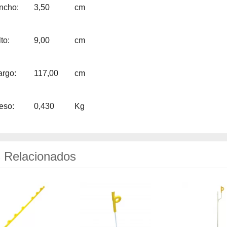
ncho:
3,50
cm
to:
9,00
cm
argo:
117,00
cm
eso:
0,430
Kg
 Relacionados