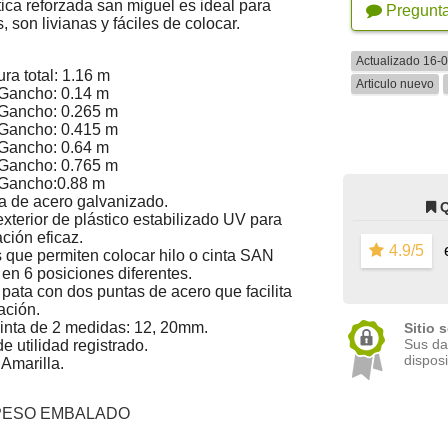
stica reforzada san miguel es ideal para
Pregunt
, son livianas y fáciles de colocar.
Actualizado 16-
ura total: 1.16 m
Articulo nuevo
 Gancho: 0.14 m
 Gancho: 0.265 m
 Gancho: 0.415 m
 Gancho: 0.64 m
 Gancho: 0.765 m
 Gancho:0.88 m
 de acero galvanizado.
xterior de plástico estabilizado UV para
ación eficaz.
4.9/5
e
que permiten colocar hilo o cinta SAN
n 6 posiciones diferentes.
pata con dos puntas de acero que facilita
ación.
inta de 2 medidas: 12, 20mm.
Sitio 
Sus da
e utilidad registrado.
disposi
 Amarilla.
PESO EMBALADO