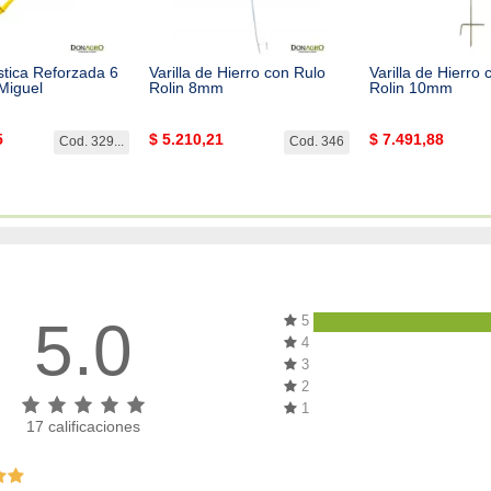
astica Reforzada 6
Varilla de Hierro con Rulo
Varilla de Hierro
Miguel
Rolin 8mm
Rolin 10mm
5
$
5.210,21
$
7.491,88
Cod. 329...
Cod. 346
5.0
5
4
3
2
1
17
calificaciones