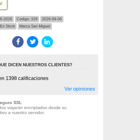
ar
06-2026
Codigo:
329
2026-09-06
En Stock
Marca
San Miguel
QUE DICEN NUESTROS CLIENTES?
n 1398 calificaciones
Ver opiniones
seguro SSL
tos viajarán encriptados desde su
tivo a nuestro servidor.