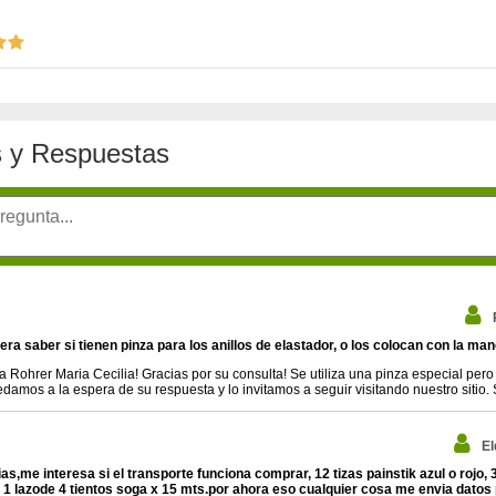
 y Respuestas
era saber si tienen pinza para los anillos de elastador, o los colocan con la ma
a Rohrer Maria Cecilia! Gracias por su consulta! Se utiliza una pinza especial pe
damos a la espera de su respuesta y lo invitamos a seguir visitando nuestro sitio.
El
s,me interesa si el transporte funciona comprar, 12 tizas painstik azul o rojo, 3
 1 lazode 4 tientos soga x 15 mts.por ahora eso cualquier cosa me envia datos p