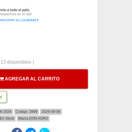
nvio a todo el país.
Despachos en el día!
eleccione su Localidad
(
13
disponibles )
AGREGAR AL CARRITO
ar
06-2026
Codigo:
3999
2026-09-06
En Stock
Marca
DON AGRO