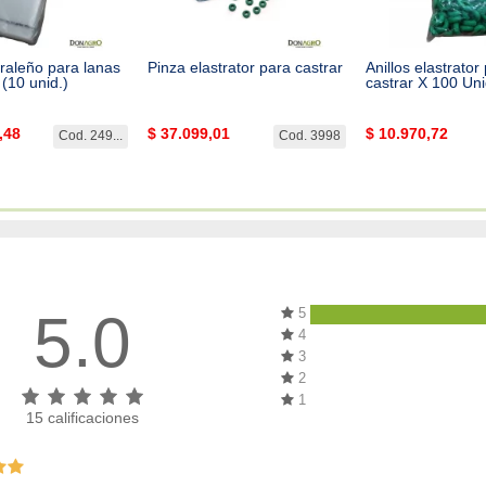
oraleño para lanas
Pinza elastrator para castrar
Anillos elastrator
(10 unid.)
castrar X 100 Un
,48
$
37.099,01
$
10.970,72
Cod. 249...
Cod. 3998
5.0
5
4
3
2
1
15
calificaciones