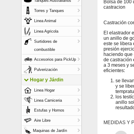
Tanques Australianos
Bolsa de 100 u
castracion
Torres y Tanques
Linea Animal
Castración con
Linea Agricola
El elastrador 
un anillo de g
Surtidores de
este se libera
presión ejerci
combustible
haciendo que e
Accesorios para PickUp
de castración
a 3 meses y s
Pulverización
eficientes:
Hogar y Járdin
se lleva
y se libe
Linea Hogar
tempratu
los test
Linea Carniceria
anillo s
resultad
Estufas y Hornos
Aire Libre
MEDIDAS Y 
Maquinas de Jardín