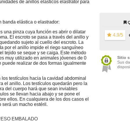
nidades de anillos elasticos elastrator para
 banda elástica o elastrador:
es una pinza cuya función es abrir o dilatar
4.9/5
e
oma. El escroto se pasa a través del anillo y
 quedando sujeto al cuello del escroto. La
da por el anillo impide el riego sanguíneo
l tejido se seque y se caiga. Este método
Sitio 
 es muy utilizado en animales jóvenes de 0
Sus da
e puede realizar de dos formas igualmente
disposi
n los testículos hacia la cavidad abdominal
ra el anillo. Los testículos quedarán pero la
ra del cuerpo hará que sean inviables
ículos se llevan hacia abajo y se pone el
obre ellos. En cualquiera de los dos casos el
o será un macho estéril.
PESO EMBALADO