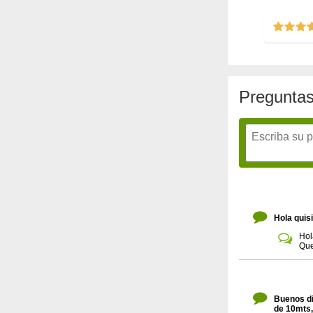
Preguntas
Hola quisi
Hol
Que
Buenos dia
de 10mts,