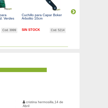
 para
Cuchillo para Capar Boker
Tiza Pintura Barra Cerd
id. Verdes
Arbolito 10cm
Ovejas Vacas Paintstik R
12 Unid
SIN STOCK
$
61.040,11
Cod. 3999
Cod. 5214
Cod. 
cristina hermosilla,14 de
Abril