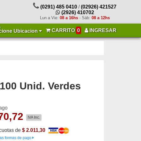
(0291) 485 0410
/
(02926) 421527
(2926) 410702
Lun a Vie:
08 a 16hs
- Sáb:
08 a 12hs
a
CARRITO
0
INGRESAR
cione Ubicacion
X 100 Unid. Verdes
pago
70,72
IVA Inc.
cuotas de
$ 2.011,30
as formas de pago