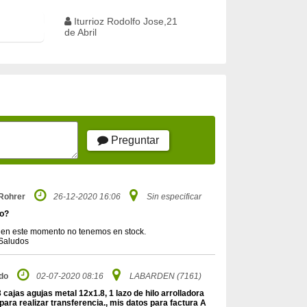
Iturrioz Rodolfo Jose,21
de Abril
Preguntar
Rohrer
26-12-2020 16:06
Sin especificar
no?
ro en este momento no tenemos en stock.
 Saludos
do
02-07-2020 08:16
LABARDEN (7161)
 cajas agujas metal 12x1.8, 1 lazo de hilo arrolladora
ara realizar transferencia., mis datos para factura A