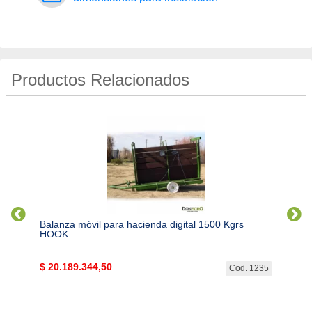
Productos Relacionados
Balanza móvil para hacienda digital 1500 Kgrs
Balan
HOOK
ST108
$
20.189.344,50
$
3.8
. 4489
Cod. 1235