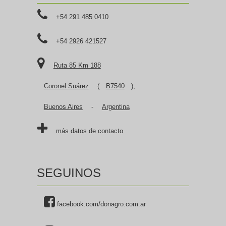
+54 291 485 0410
+54 2926 421527
Ruta 85 Km 188
Coronel Suárez
(
B7540
),
Buenos Aires
-
Argentina
más datos de contacto
SEGUINOS
facebook.com/donagro.com.ar