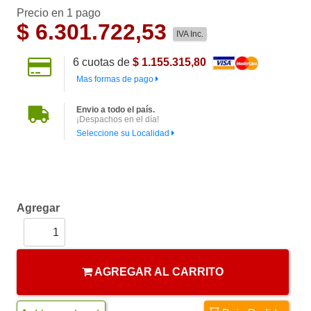
Precio en 1 pago
$
6.301.722,53
IVA Inc.
6
cuotas de
$ 1.155.315,80
Mas formas de pago
Envio a todo el país.
¡Despachos en el día!
Seleccione su Localidad
Agregar
AGREGAR AL CARRITO