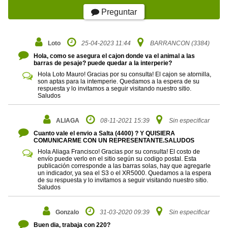
Preguntar
Loto
25-04-2023 11:44
BARRANCON (3384)
Hola, como se asegura el cajon donde va el animal a las
barras de pesaje? puede quedar a la interperie?
Hola Loto Mauro! Gracias por su consulta! El cajon se atornilla,
son aptas para la intemperie. Quedamos a la espera de su
respuesta y lo invitamos a seguir visitando nuestro sitio.
Saludos
ALIAGA
08-11-2021 15:39
Sin especificar
Cuanto vale el envio a Salta (4400) ? Y QUISIERA
COMUNICARME CON UN REPRESENTANTE.SALUDOS
Hola Aliaga Francisco! Gracias por su consulta! El costo de
envío puede verlo en el sitio según su codigo postal. Esta
publicación corresponde a las barras solas, hay que agregarle
un indicador, ya sea el S3 o el XR5000. Quedamos a la espera
de su respuesta y lo invitamos a seguir visitando nuestro sitio.
Saludos
Gonzalo
31-03-2020 09:39
Sin especificar
Buen dia, trabaja con 220?