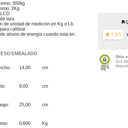
ximo: 300kg
nimo: 2Kg
a LCD
de tara.
n de unidad de medicion en Kg o Lb.
para calibrar
de ahorro de energia cuando esta en
4.9/5
e
PESO EMBALADO
Sitio 
Sus da
disposi
ncho:
14,00
cm
to:
9,00
cm
argo:
25,00
cm
eso:
0,600
Kg