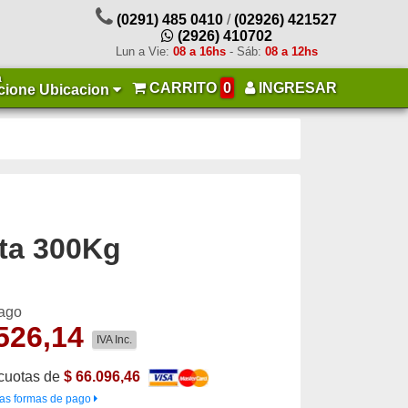
(0291) 485 0410
/
(02926) 421527
(2926) 410702
Lun a Vie:
08 a 16hs
- Sáb:
08 a 12hs
a
CARRITO
0
INGRESAR
cione Ubicacion
sta 300Kg
pago
526,14
IVA Inc.
cuotas de
$ 66.096,46
as formas de pago