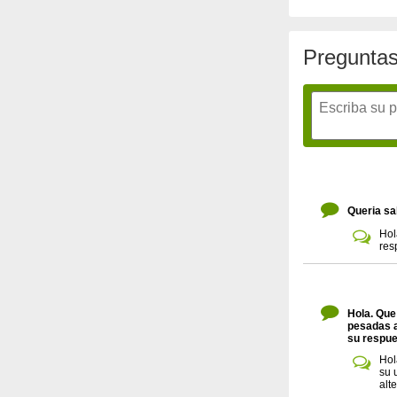
Preguntas
Queria sa
Hol
res
Hola. Que
pesadas a
su respue
Hol
su 
alt