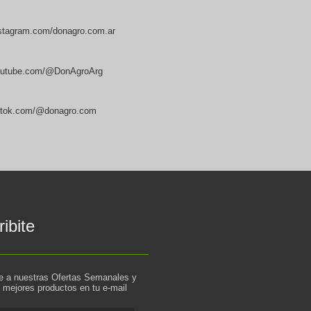
stagram.com/donagro.com.ar
utube.com/@DonAgroArg
ktok.com/@donagro.com
ibite
te a nuestras Ofertas Semanales y
s mejores productos en tu e-mail