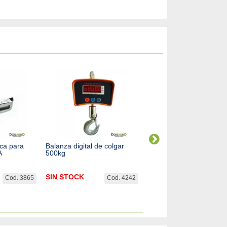
ica para
Balanza digital de colgar
Balanza Electronica par
A
500kg
colgar 50kg / 10g
SIN STOCK
$
15.274,46
Cod. 3865
Cod. 4242
Cod. 