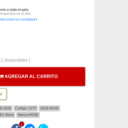
nvio a todo el país.
Despachos en el día!
eleccione su Localidad
(
1
disponibles )
AGREGAR AL CARRITO
ar
08-2026
Codigo:
1275
2026-09-05
En Stock
Marca
HOOK
1