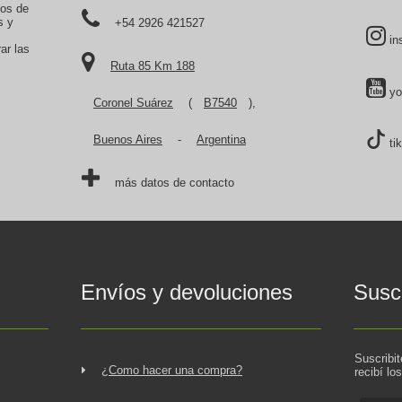
tos de
s y
+54 2926 421527
in
ar las
Ruta 85 Km 188
yo
Coronel Suárez
(
B7540
),
Buenos Aires
-
Argentina
ti
más datos de contacto
Envíos y devoluciones
Suscr
Suscribi
¿Como hacer una compra?
recibí lo