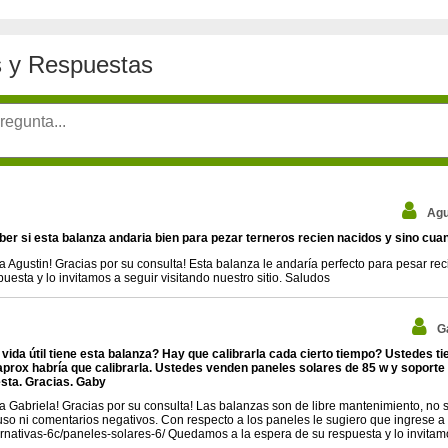
 y Respuestas
Agu
ber si esta balanza andaria bien para pezar terneros recien nacidos y sino cua
a Agustin! Gracias por su consulta! Esta balanza le andaría perfecto para pesar r
puesta y lo invitamos a seguir visitando nuestro sitio. Saludos
G
 vida útil tiene esta balanza? Hay que calibrarla cada cierto tiempo? Ustedes 
prox habría que calibrarla. Ustedes venden paneles solares de 85 w y soporte
sta. Gracias. Gaby
a Gabriela! Gracias por su consulta! Las balanzas son de libre mantenimiento, no
uso ni comentarios negativos. Con respecto a los paneles le sugiero que ingrese a
ernativas-6c/paneles-solares-6/ Quedamos a la espera de su respuesta y lo invitamo