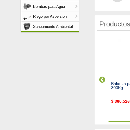
Bombas para Agua
Riego por Aspersion
Productos
Saneamiento Ambiental
anza digital de colgar
Balanza para colgar hasta
Balanza p
0kg
300Kg 0.1kg
300Kg
90.336,62
$
360.526,14
$
360.526
Cod. 8595
Cod. 1275