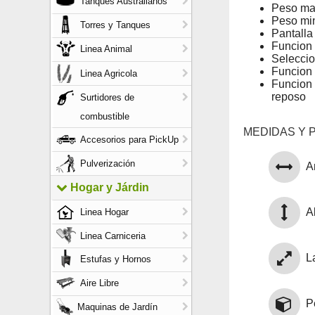
Tanques Australianos
Peso ma
Peso mi
Torres y Tanques
Pantall
Funcion 
Linea Animal
Seleccio
Funcion 
Linea Agricola
Funcion 
reposo
Surtidores de
combustible
MEDIDAS Y 
Accesorios para PickUp
Pulverización
A
Hogar y Járdin
Al
Linea Hogar
Linea Carniceria
L
Estufas y Hornos
Aire Libre
P
Maquinas de Jardín