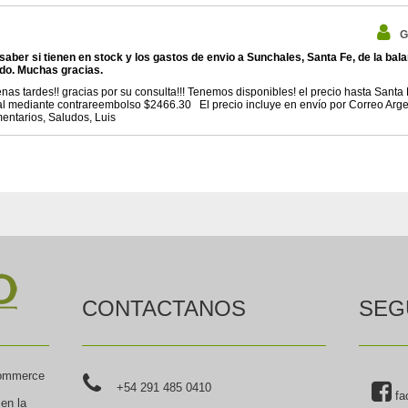
G
saber si tienen en stock y los gastos de envio a Sunchales, Santa Fe, de la bal
todo. Muchas gracias.
nas tardes!! gracias por su consulta!!! Tenemos disponibles! el precio hasta Santa
al mediante contrareembolso $2466.30 El precio incluye en envío por Correo Ar
entarios, Saludos, Luis
CONTACTANOS
SEG
commerce
+54 291 485 0410
fa
 en la