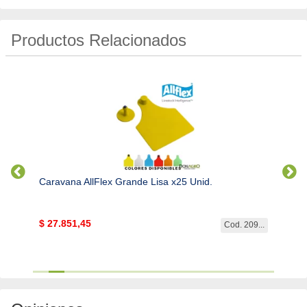
Productos Relacionados
Caravana AllFlex Grande Lisa x25 Unid.
Cara
$
27.851,45
$
350
 208...
Cod. 209...