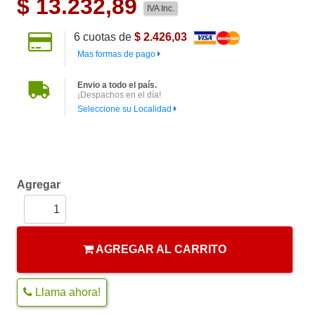
$
13.232,89
IVA Inc.
6
cuotas de
$ 2.426,03
Mas formas de pago
Envio a todo el país.
¡Despachos en el día!
Seleccione su Localidad
Agregar
AGREGAR AL CARRITO
Llama ahora!