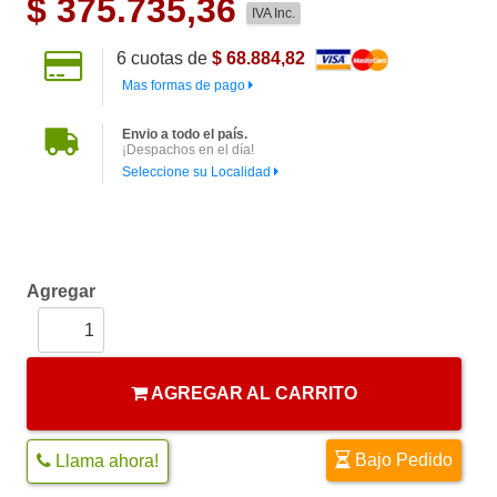
$
375.735,36
IVA Inc.
6
cuotas de
$ 68.884,82
Mas formas de pago
Envio a todo el país.
¡Despachos en el día!
Seleccione su Localidad
Agregar
AGREGAR AL CARRITO
Bajo Pedido
Llama ahora!