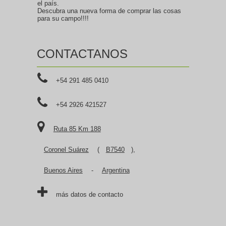
el país.
Descubra una nueva forma de comprar las cosas
para su campo!!!!
CONTACTANOS
+54 291 485 0410
+54 2926 421527
Ruta 85 Km 188
Coronel Suárez
(
B7540
),
Buenos Aires
-
Argentina
más datos de contacto