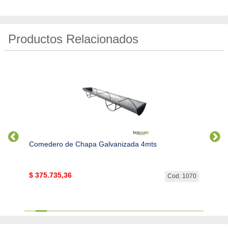
Productos Relacionados
Comedero de Chapa Galvanizada 4mts
Canast
$
375.735,36
SIN 
. 1980
Cod. 1070