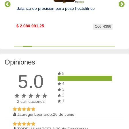
Balanza de precisión para peso hectolitrico
Deter
$
2.080.991,25
$
3.3
. 4341
Cod. 4386
Opiniones
5.0
5
4
3
2
1
2
calificaciones
Jauregui Leonardo,26 de Junio