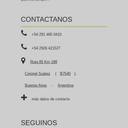
CONTACTANOS
+54 291 485 0410
+54 2926 421527
Ruta 85 Km 188
Coronel Suárez
(
B7540
),
Buenos Aires
-
Argentina
más datos de contacto
SEGUINOS