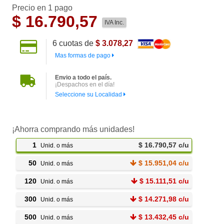
Precio en 1 pago
$
16.790,57
IVA Inc.
6
cuotas de
$ 3.078,27
Mas formas de pago
Envio a todo el país.
¡Despachos en el día!
Seleccione su Localidad
¡Ahorra comprando más unidades!
1
$ 16.790,57 c/u
Unid. o más
50
$ 15.951,04 c/u
Unid. o más
120
$ 15.111,51 c/u
Unid. o más
300
$ 14.271,98 c/u
Unid. o más
500
$ 13.432,45 c/u
Unid. o más