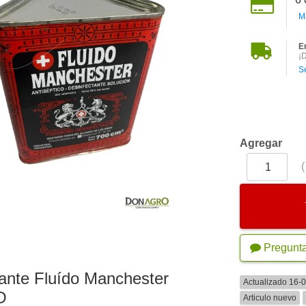
M
E
¡
S
Agregar
Pregunt
ante Fluído Manchester
Actualizado 16-
O
Articulo nuevo