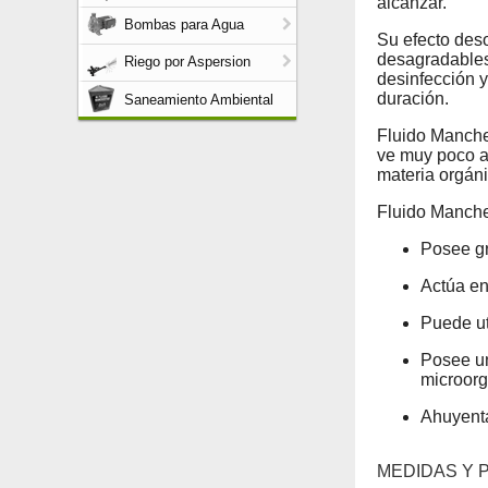
alcanzar.
Bombas para Agua
Su efecto des
desagradables
Riego por Aspersion
desinfección y
duración.
Saneamiento Ambiental
Fluido Manches
ve muy poco af
materia orgáni
Fluido Manche
Posee gr
Actúa en
Puede ut
Posee un
microor
Ahuyenta
MEDIDAS Y 