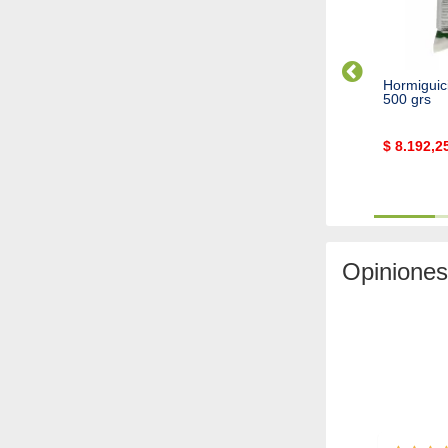
ampera
FUMETRINA Insecticida
Hormiguic
Gorgogicida Emulsion
500 grs
N STOCK
$
65.797,38
$
8.192,2
Cod. 4462
Cod. 7880
Opiniones