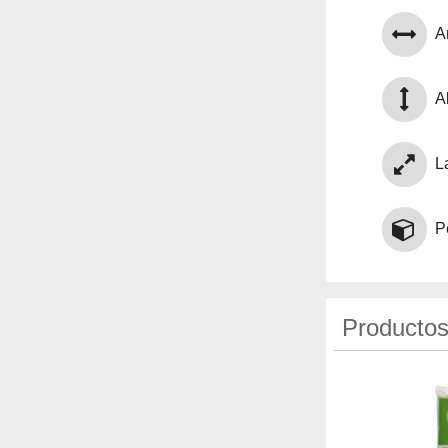
A
Al
L
P
Productos