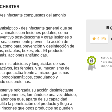
NCHESTER
 Desinfectante compuestos del amonio
tiséptico - desinfectante general que se
en animales con lesiones podales, como
eventivo post-descorne y otras lesiones o
4.9/5
e
 sea conveniente prevenir la acción de
m, como para prevención y desinfección de
os, establos, boxes, etc-. El producto
más, acciones antifúngicas.
Sitio 
Sus da
es microbicidas y funguicidas de sus
disposi
ctivos, los fenoles, y su mecanismo de
e a que actúa frente a microorganismos
protoplasmáticos, coagulando y
ndo sus proteínas.
ster ve reforzada su acción desinfectante
de componentes, formándose una vez diluido,
jabonosa que, aparte de su capacidad
ilita la penetración del producto y llega a
s rincones que otros productos no pueden