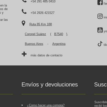
+54 291 485 0410
fa
 en la
tos de
s y
+54 2926 421527
in
ar las
Ruta 85 Km 188
yo
Coronel Suárez
(
B7540
),
Buenos Aires
-
Argentina
ti
más datos de contacto
Envíos y devoluciones
Suscr
Suscribi
¿Como hacer una compra?
recibí lo