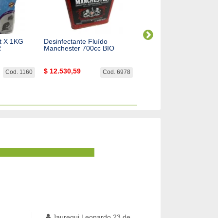
et X 1KG
Desinfectante Fluído
Pinche Ahuyenta Palom
R
Manchester 700cc BIO
$
12.530,59
$
8.984,25
Cod. 1160
Cod. 6978
Cod. 
Jauregui Leonardo,23 de