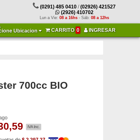
(0291) 485 0410
/
(02926) 421527
(2926) 410702
Lun a Vie:
08 a 16hs
- Sáb:
08 a 12hs
a
CARRITO
0
INGRESAR
cione Ubicacion
ster 700cc BIO
pago
30,59
IVA Inc.
cuotas de
$ 2.297,27