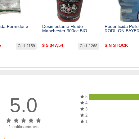
ida Formidor x
Desinfectante Fluído
Rodenticida Pell
Manchester 300cc BIO
RODILON BAYE
5
$
5.347,54
SIN STOCK
Cod. 1159
Cod. 1268
5.0
5
4
3
2
1
1
calificaciones