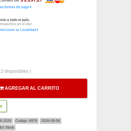
as formas de pago
nvio a todo el país.
Despachos en el día!
eleccione su Localidad
(
2
disponibles )
AGREGAR AL CARRITO
ar
06-2026
Codigo:
6978
2026-09-06
En Stock