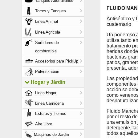
Tanques Australianos
FLUIDO MA
Torres y Tanques
Antiséptico y
Linea Animal
cuaternario
Linea Agricola
Un poderoso an
utiliza tanto 
Surtidores de
tratamiento pr
combustible
heridas donde
bacterias gra
Accesorios para PickUp
patios, graner
presenta, ade
Pulverización
Las propiedad
Hogar y Járdin
componentes a
acción se deb
Linea Hogar
como venenos 
desnaturaliza
Linea Carniceria
Fluido Manche
Estufas y Hornos
por el resto 
una emulsión 
Aire Libre
detergente, fac
todos aquello
Maquinas de Jardín