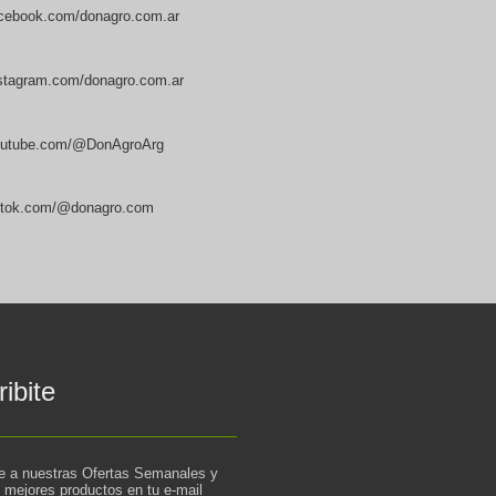
cebook.com/donagro.com.ar
stagram.com/donagro.com.ar
utube.com/@DonAgroArg
ktok.com/@donagro.com
ibite
te a nuestras Ofertas Semanales y
s mejores productos en tu e-mail