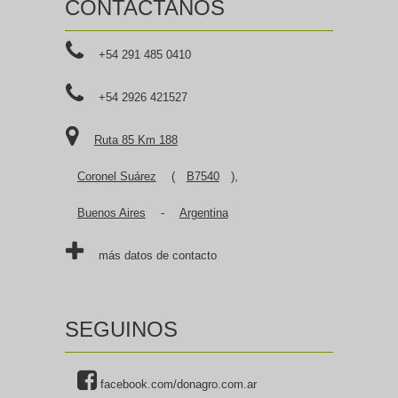
CONTACTANOS
+54 291 485 0410
+54 2926 421527
Ruta 85 Km 188
Coronel Suárez
(
B7540
),
Buenos Aires
-
Argentina
más datos de contacto
SEGUINOS
facebook.com/donagro.com.ar