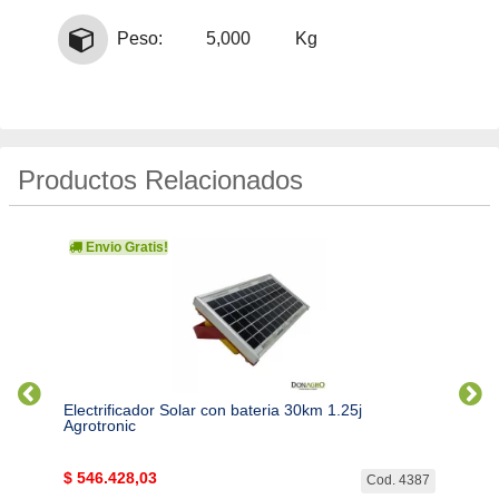
Peso:
5,000
Kg
Productos Relacionados
Envio Gratis!
Env
tronic
Electrificador Solar con bateria 30km 1.25j
Electr
Agrotronic
Agrotr
$
546.428,03
$
1.0
. 4388
Cod. 4387