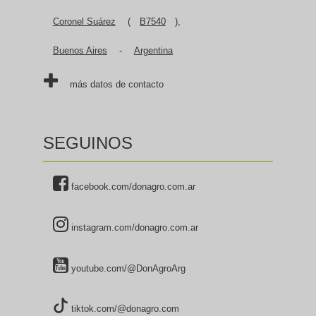
Coronel Suárez
(
B7540
),
Buenos Aires
-
Argentina
más datos de contacto
SEGUINOS
facebook.com/donagro.com.ar
instagram.com/donagro.com.ar
youtube.com/@DonAgroArg
tiktok.com/@donagro.com