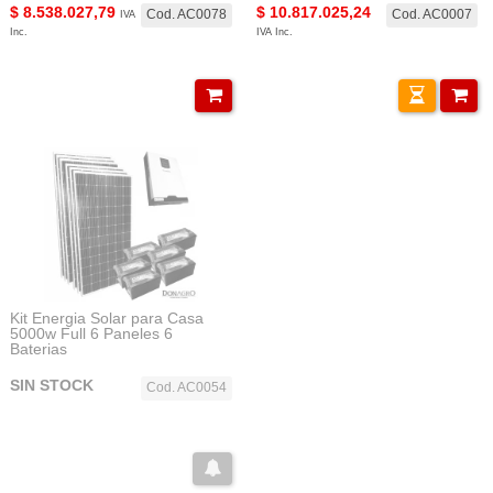
$
8.538.027,79
$
10.817.025,24
Cod. AC0078
Cod. AC0007
IVA
Inc.
IVA Inc.
Kit Energia Solar para Casa
5000w Full 6 Paneles 6
Baterias
SIN STOCK
Cod. AC0054