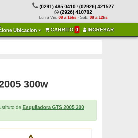
(0291) 485 0410
/
(02926) 421527
(2926) 410702
Lun a Vie:
08 a 16hs
- Sáb:
08 a 12hs
a
CARRITO
0
INGRESAR
cione Ubicacion
 2005 300w
ustituto de
Esquiladora GTS 2005 300