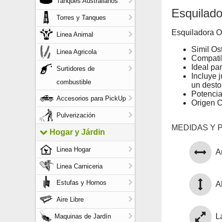
Tanques Australianos
Esquilad
Torres y Tanques
Esquiladora 
Linea Animal
Simil Os
Linea Agricola
Compatib
Ideal pa
Surtidores de
Incluye 
combustible
un destor
Potencia
Accesorios para PickUp
Origen 
Pulverización
MEDIDAS Y 
Hogar y Járdin
Linea Hogar
A
Linea Carniceria
Estufas y Hornos
Al
Aire Libre
L
Maquinas de Jardín