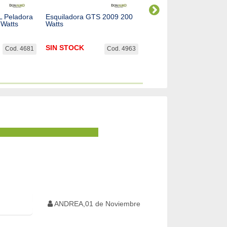
L Peladora
Esquiladora GTS 2009 200
Esquiladora GTS 2012 
 Watts
Watts
Watts
SIN STOCK
SIN STOCK
Cod. 4681
Cod. 4963
Cod. 
ANDREA,01 de Noviembre