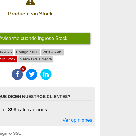
Producto sin Stock
Avisarme cuando ingrese Stock
08-2026
Codigo:
5880
2026-09-05
Sin Stock
Marca
Oveja Negra
6
QUE DICEN NUESTROS CLIENTES?
n 1398 calificaciones
Ver opiniones
seguro SSL