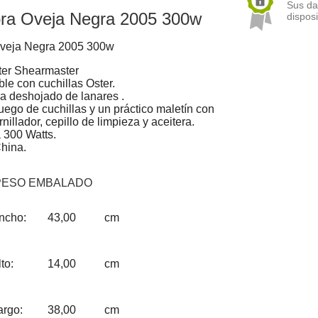
Sus da
ora Oveja Negra 2005 300w
disposi
Oveja Negra 2005 300w
ter Shearmaster
le con cuchillas Oster.
ra deshojado de lanares .
juego de cuchillas y un práctico maletín con
nillador, cepillo de limpieza y aceitera.
 300 Watts.
China.
PESO EMBALADO
ncho:
43,00
cm
to:
14,00
cm
argo:
38,00
cm