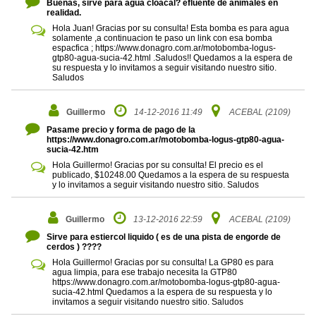
Buenas, sirve para agua cloacal? efluente de animales en
realidad.
Hola Juan! Gracias por su consulta! Esta bomba es para agua
solamente ,a continuacion te paso un link con esa bomba
espacfica ; https://www.donagro.com.ar/motobomba-logus-
gtp80-agua-sucia-42.html .Saludos!! Quedamos a la espera de
su respuesta y lo invitamos a seguir visitando nuestro sitio.
Saludos
Guillermo
14-12-2016 11:49
ACEBAL (2109)
Pasame precio y forma de pago de la
https://www.donagro.com.ar/motobomba-logus-gtp80-agua-
sucia-42.htm
Hola Guillermo! Gracias por su consulta! El precio es el
publicado, $10248.00 Quedamos a la espera de su respuesta
y lo invitamos a seguir visitando nuestro sitio. Saludos
Guillermo
13-12-2016 22:59
ACEBAL (2109)
Sirve para estiercol liquido ( es de una pista de engorde de
cerdos ) ????
Hola Guillermo! Gracias por su consulta! La GP80 es para
agua limpia, para ese trabajo necesita la GTP80
https://www.donagro.com.ar/motobomba-logus-gtp80-agua-
sucia-42.html Quedamos a la espera de su respuesta y lo
invitamos a seguir visitando nuestro sitio. Saludos