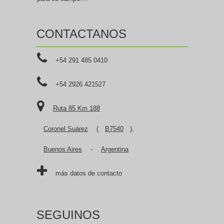
CONTACTANOS
+54 291 485 0410
+54 2926 421527
Ruta 85 Km 188
Coronel Suárez
(
B7540
),
Buenos Aires
-
Argentina
más datos de contacto
SEGUINOS