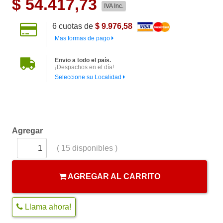
$
54.417,73
IVA Inc.
6
cuotas de
$ 9.976,58
Mas formas de pago
Envio a todo el país.
¡Despachos en el día!
Seleccione su Localidad
Agregar
(
15
disponibles )
AGREGAR AL CARRITO
Llama ahora!