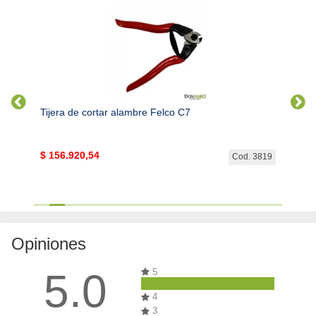
Tijera de cortar alambre Felco C7
Llave 
$
156.920,54
$
8.11
. 2990
Cod. 3819
Opiniones
5.0
5
4
3