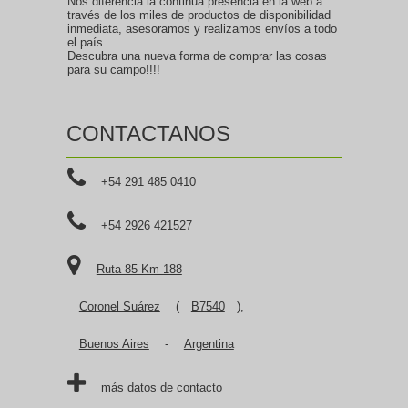
Nos diferencia la continua presencia en la web a
través de los miles de productos de disponibilidad
inmediata, asesoramos y realizamos envíos a todo
el país.
Descubra una nueva forma de comprar las cosas
para su campo!!!!
CONTACTANOS
+54 291 485 0410
+54 2926 421527
Ruta 85 Km 188
Coronel Suárez
(
B7540
),
Buenos Aires
-
Argentina
más datos de contacto