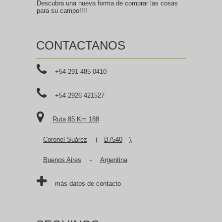
Descubra una nueva forma de comprar las cosas
para su campo!!!!
CONTACTANOS
+54 291 485 0410
+54 2926 421527
Ruta 85 Km 188
Coronel Suárez
(
B7540
),
Buenos Aires
-
Argentina
más datos de contacto