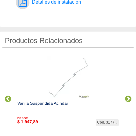
Detalles de instalacion
Productos Relacionados
Varilla Suspendida Acindar
Varil
5/6/7 
DESDE
$
1.947,89
$
6.2
. 3312
Cod. 3177...