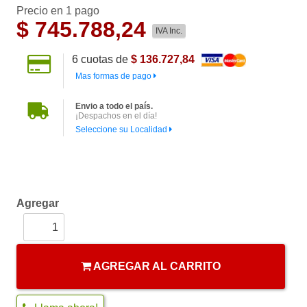
Precio en 1 pago
$
745.788,24
IVA Inc.
6
cuotas de
$ 136.727,84
Mas formas de pago
Envio a todo el país.
¡Despachos en el día!
Seleccione su Localidad
Agregar
AGREGAR AL CARRITO