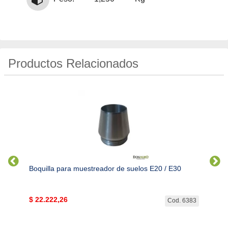
Productos Relacionados
Boquilla para muestreador de suelos E20 / E30
Martil
$
22.222,26
$
117
. 5078
Cod. 6383