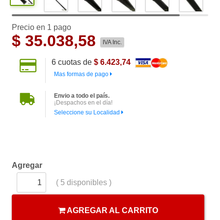
Precio en 1 pago
$
35.038,58
IVA Inc.
6
cuotas de
$ 6.423,74
Mas formas de pago
Envio a todo el país.
¡Despachos en el día!
Seleccione su Localidad
Agregar
(
5
disponibles )
AGREGAR AL CARRITO