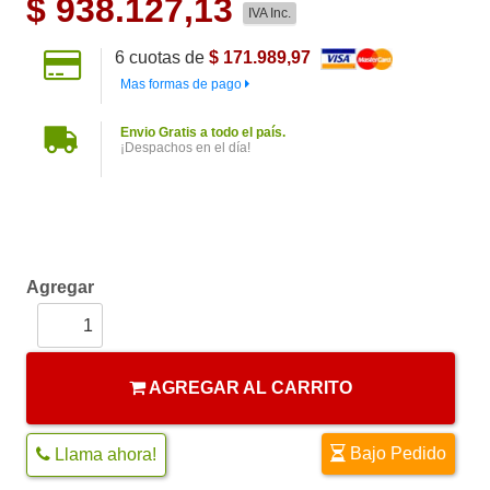
$
938.127,13
IVA Inc.
6
cuotas de
$ 171.989,97
Mas formas de pago
Envio Gratis a todo el país.
¡Despachos en el día!
Agregar
AGREGAR AL CARRITO
Bajo Pedido
Llama ahora!