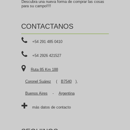
Descubra una nueva forma de comprar las cosas
para su campo!!!!
CONTACTANOS
+54 291 485 0410
+54 2926 421527
Ruta 85 Km 188
Coronel Suárez
(
B7540
),
Buenos Aires
-
Argentina
más datos de contacto