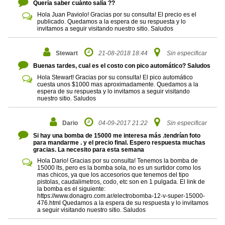
Quería saber cuánto salía ??
Hola Juan Paviolo! Gracias por su consulta! El precio es el
publicado. Quedamos a la espera de su respuesta y lo
invitamos a seguir visitando nuestro sitio. Saludos
Stewart
21-08-2018 18:44
Sin especificar
Buenas tardes, cual es el costo con pico automático? Saludos
Hola Stewart! Gracias por su consulta! El pico automático
cuesta unos $1000 mas aproximadamente. Quedamos a la
espera de su respuesta y lo invitamos a seguir visitando
nuestro sitio. Saludos
Dario
04-09-2017 21:22
Sin especificar
Si hay una bomba de 15000 me interesa más .tendrían foto
para mandarme . y el precio final. Espero respuesta muchas
gracias. La necesito para esta semana
Hola Dario! Gracias por su consulta! Tenemos la bomba de
15000 lts, pero es la bomba sola, no es un surtidor como los
mas chicos, ya que los accesorios que tenemos del tipo
pistolas, caudalimetros, codo, etc son en 1 pulgada. El link de
la bomba es el siguiente:
https://www.donagro.com.ar/electrobomba-12-v-super-15000-
476.html Quedamos a la espera de su respuesta y lo invitamos
a seguir visitando nuestro sitio. Saludos