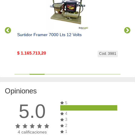
Surtidor Framer 7000 Lts 12 Volts
Surtid
$
1.165.713,20
$
683
. 2578
Cod. 3981
Opiniones
5.0
5
4
3
2
1
4
calificaciones