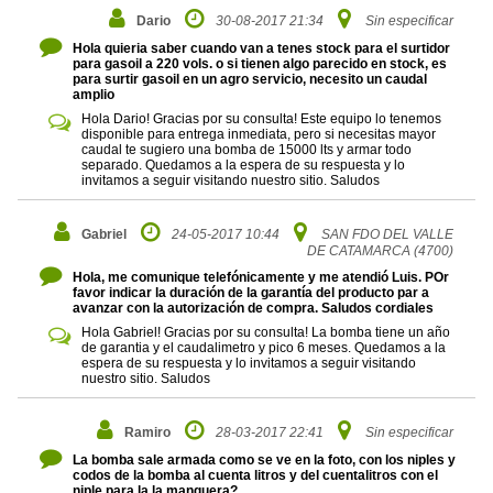
Dario
30-08-2017 21:34
Sin especificar
Hola quieria saber cuando van a tenes stock para el surtidor
para gasoil a 220 vols. o si tienen algo parecido en stock, es
para surtir gasoil en un agro servicio, necesito un caudal
amplio
Hola Dario! Gracias por su consulta! Este equipo lo tenemos
disponible para entrega inmediata, pero si necesitas mayor
caudal te sugiero una bomba de 15000 lts y armar todo
separado. Quedamos a la espera de su respuesta y lo
invitamos a seguir visitando nuestro sitio. Saludos
Gabriel
24-05-2017 10:44
SAN FDO DEL VALLE
DE CATAMARCA (4700)
Hola, me comunique telefónicamente y me atendió Luis. POr
favor indicar la duración de la garantía del producto par a
avanzar con la autorización de compra. Saludos cordiales
Hola Gabriel! Gracias por su consulta! La bomba tiene un año
de garantia y el caudalimetro y pico 6 meses. Quedamos a la
espera de su respuesta y lo invitamos a seguir visitando
nuestro sitio. Saludos
Ramiro
28-03-2017 22:41
Sin especificar
La bomba sale armada como se ve en la foto, con los niples y
codos de la bomba al cuenta litros y del cuentalitros con el
niple para la la manguera?