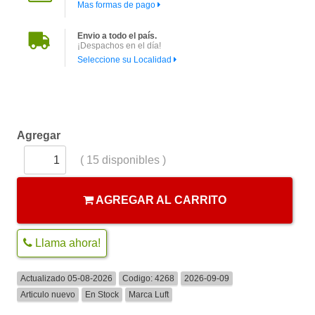
Mas formas de pago
Envio a todo el país.
¡Despachos en el día!
Seleccione su Localidad
Agregar
(
15
disponibles )
AGREGAR AL CARRITO
Llama ahora!
Actualizado 05-08-2026
Codigo:
4268
2026-09-09
Articulo nuevo
En Stock
Marca
Luft