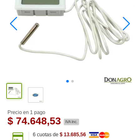
Precio en 1 pago
$
74.648,53
IVA Inc.
6
cuotas de
$ 13.685,56