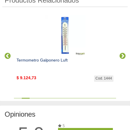
Productos Relacionados
hol
Termometro Galponero Luft
Termo
$
9.124,73
$
70.
. 2997
Cod. 1444
Opiniones
5