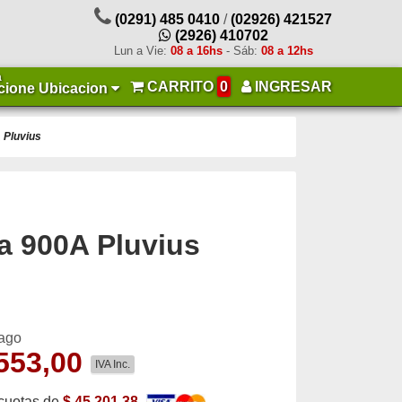
(0291) 485 0410
/
(02926) 421527
(2926) 410702
Lun a Vie:
08 a 16hs
- Sáb:
08 a 12hs
a
CARRITO
0
INGRESAR
cione Ubicacion
 Pluvius
a 900A Pluvius
pago
553,00
IVA Inc.
cuotas de
$ 45.201,38