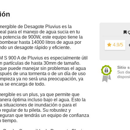
ión
rgible de Desagote Pluvius es la
eal para el manejo de agua sucia en tu
a potencia de 900W, este equipo tiene la
bombear hasta 14000 litros de agua por
4.9/5
e
do un desagote rápido y eficiente.
 S 900 A de Pluvius es especialmente útil
n partículas de hasta 30mm de tamaño.
Sitio 
a que puede manejar sin problemas el agua
Sus da
espués de una tormenta o de un día de uso
disposi
limpieza ya no será una preocupación, ya
a se encarga de todo.
ergible es un plus, ya que permite que
nera óptima incluso bajo el agua. Esto la
a situaciones de inundación o para el
regular de tu pileta. Su robustez y
seguran que tendrás un equipo de confianza
 tiempo.