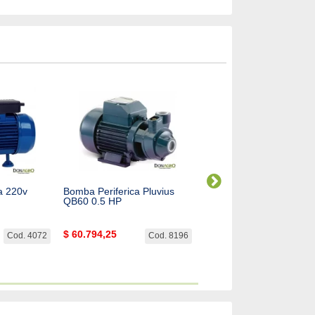
a 220v
Bomba Periferica Pluvius
Bomba Periferica Pluviu
QB60 0.5 HP
QB70 3/4 HP
$
60.794,25
$
160.507,05
Cod. 4072
Cod. 8196
Cod. 