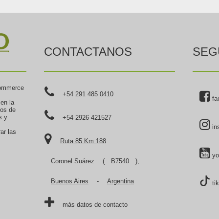
CONTACTANOS
SEG
commerce
+54 291 485 0410
fa
 en la
tos de
s y
+54 2926 421527
in
ar las
Ruta 85 Km 188
yo
Coronel Suárez
(
B7540
),
Buenos Aires
-
Argentina
ti
más datos de contacto