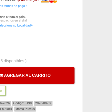
as formas de pago
nvio a todo el país.
Despachos en el día!
eleccione su Localidad
(
5
disponibles )
AGREGAR AL CARRITO
ar
06-2026
Codigo:
8199
2026-09-09
En Stock
Marca
Pluvius