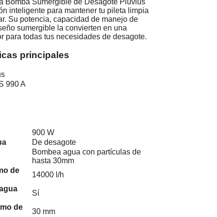
, la Bomba Sumergible de Desagote Pluvius
ón inteligente para mantener tu pileta limpia
sar. Su potencia, capacidad de manejo de
iseño sumergible la convierten en una
or para todas tus necesidades de desagote.
icas principales
us
S 990 A
900 W
ba
De desagote
Bombea agua con partículas de
hasta 30mm
mo de
14000 l/h
 agua
Sí
imo de
30 mm