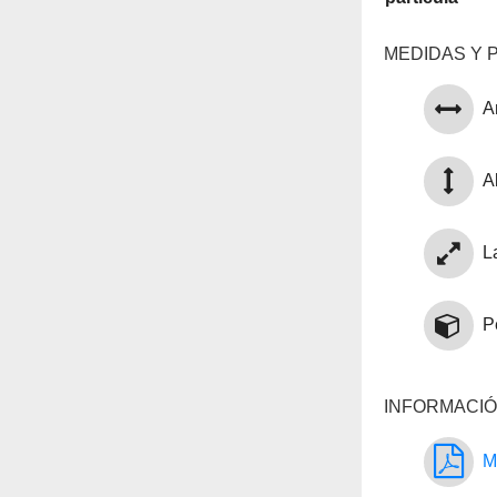
MEDIDAS Y 
A
Al
L
P
INFORMACIÓ
M