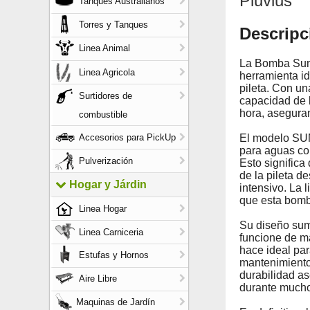
Pluvius
Tanques Australianos
Torres y Tanques
Descripc
Linea Animal
La Bomba Sume
Linea Agricola
herramienta id
pileta. Con un
Surtidores de
capacidad de 
hora, aseguran
combustible
Accesorios para PickUp
El modelo SUM
para aguas co
Pulverización
Esto signific
de la pileta d
Hogar y Járdin
intensivo. La 
que esta bomb
Linea Hogar
Su diseño sum
Linea Carniceria
funcione de ma
hace ideal par
Estufas y Hornos
mantenimiento 
durabilidad a
Aire Libre
durante mucho
Maquinas de Jardín