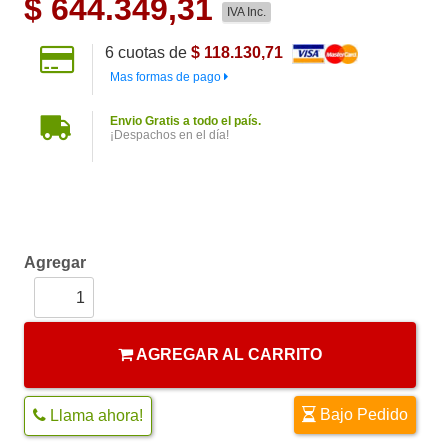
$
644.349,31
IVA Inc.
6
cuotas de
$ 118.130,71
Mas formas de pago
Envio Gratis a todo el país.
¡Despachos en el día!
Agregar
AGREGAR AL CARRITO
Bajo Pedido
Llama ahora!