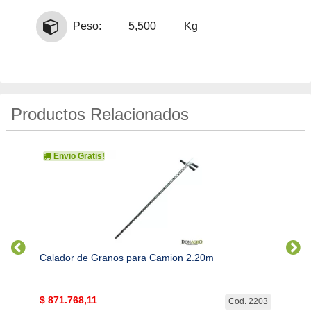
Peso:
5,500
Kg
Productos Relacionados
Envio Gratis!
Env
Calador de Granos para Camion 2.20m
Calad
$
871.768,11
$
1.3
. 2202
Cod. 2203