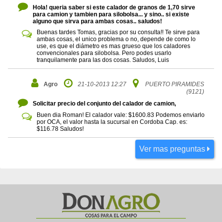
Hola! queria saber si este calador de granos de 1,70 sirve
para camion y tambien para silobolsa... y sino.. si existe
alguno que sirva para ambas cosas.. saludos!
Buenas tardes Tomas, gracias por su consulta!! Te sirve para
ambas cosas, el unico problema o no, depende de como lo
use, es que el diámetro es mas grueso que los caladores
convencionales para silobolsa. Pero podes usarlo
tranquilamente para las dos cosas. Saludos, Luis
Agro
21-10-2013 12:27
PUERTO PIRAMIDES
(9121)
Solicitar precio del conjunto del calador de camion,
Buen dia Roman! El calador vale: $1600.83 Podemos enviarlo
por OCA, el valor hasta la sucursal en Cordoba Cap. es:
$116.78 Saludos!
Ver mas preguntas