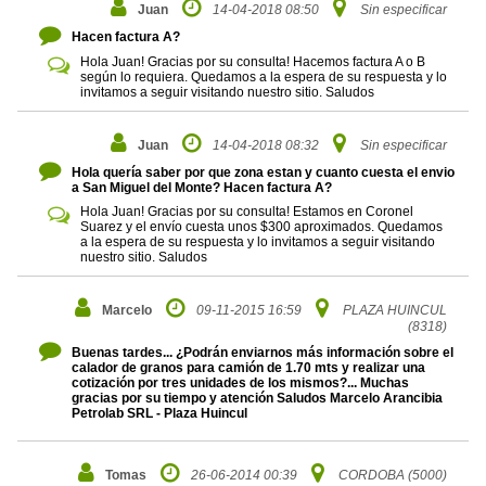
Juan
14-04-2018 08:50
Sin especificar
Hacen factura A?
Hola Juan! Gracias por su consulta! Hacemos factura A o B
según lo requiera. Quedamos a la espera de su respuesta y lo
invitamos a seguir visitando nuestro sitio. Saludos
Juan
14-04-2018 08:32
Sin especificar
Hola quería saber por que zona estan y cuanto cuesta el envio
a San Miguel del Monte? Hacen factura A?
Hola Juan! Gracias por su consulta! Estamos en Coronel
Suarez y el envío cuesta unos $300 aproximados. Quedamos
a la espera de su respuesta y lo invitamos a seguir visitando
nuestro sitio. Saludos
Marcelo
09-11-2015 16:59
PLAZA HUINCUL
(8318)
Buenas tardes... ¿Podrán enviarnos más información sobre el
calador de granos para camión de 1.70 mts y realizar una
cotización por tres unidades de los mismos?... Muchas
gracias por su tiempo y atención Saludos Marcelo Arancibia
Petrolab SRL - Plaza Huincul
Tomas
26-06-2014 00:39
CORDOBA (5000)