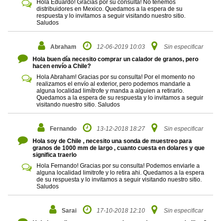
Hola Eduardo! Gracias por su consulta! No tenemos
distribuidores en Mexico. Quedamos a la espera de su
respuesta y lo invitamos a seguir visitando nuestro sitio.
Saludos
Abraham
12-06-2019 10:03
Sin especificar
Hola buen día necesito comprar un calador de granos, pero
hacen envío a Chile?
Hola Abraham! Gracias por su consulta! Por el momento no
realizamos el envío al exterior, pero podemos mandarle a
alguna localidad limítrofe y manda a alguien a retirarlo.
Quedamos a la espera de su respuesta y lo invitamos a seguir
visitando nuestro sitio. Saludos
Fernando
13-12-2018 18:27
Sin especificar
Hola soy de Chile , necesito una sonda de muestreo para
granos de 1000 mm de largo , cuanto cuesta en dolares y que
significa traerlo
Hola Fernando! Gracias por su consulta! Podemos enviarle a
alguna localidad limitrofe y lo retira ahi. Quedamos a la espera
de su respuesta y lo invitamos a seguir visitando nuestro sitio.
Saludos
Sarai
17-10-2018 12:10
Sin especificar