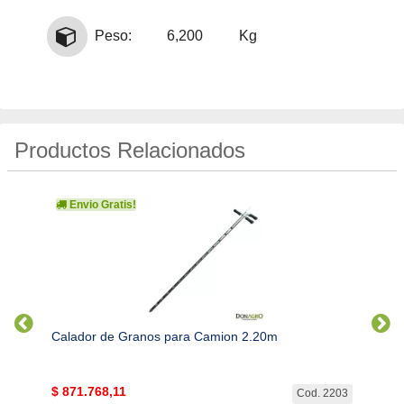
Peso:
6,200
Kg
Productos Relacionados
Envio Gratis!
Env
Calador de Granos para Camion 2.20m
Calad
$
871.768,11
$
1.3
. 2202
Cod. 2203