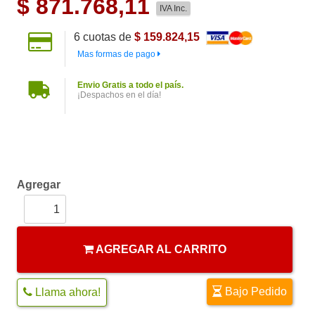
$
871.768,11
IVA Inc.
6
cuotas de
$ 159.824,15
Mas formas de pago
Envio Gratis a todo el país.
¡Despachos en el día!
Agregar
AGREGAR AL CARRITO
Bajo Pedido
Llama ahora!