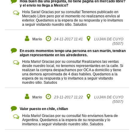
Hola buen dia una pregunta, no tiene pagina en mercado libre?
y el envio no llega a Mexico?
Hola Sarai! Gracias por su consulta! Tenemos publicado en
Mercado Libre pero por el momento no realizamos envíos al
exterior. Quedamos a la espera de su respuesta y lo invitamos
a seguir visitando nuestro sitio. Saludos
Mario
24-11-2017 11:41
LUJAN DE CUYO
(5507)
En esots momentos tengo una persona en san martin, tendran
algun representante en los alrededores.
Hola Mario! Gracias por su consulta! Realizamos las ventas
desde nuestro local, no tenemos representantes en la calle. Si
realizan la compra despachamos por OCA a domicilio y tiene
una demora aproximada de 4 dias habiles. Quedamos a la
espera de su respuesta y lo invitamos a seguir visitando
nuestro sitio. Saludos
Mario
23-11-2017 11:22
LUJAN DE CUYO
(5507)
Valor puesto en chile, chillan
Hola Mario! Gracias por su consulta! No enviamos fuera de
Argentina. Quedamos a la espera de su respuesta y lo
invitamos a seguir visitando nuestro sitio. Saludos