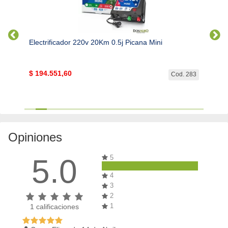
Electrificador 220v 20Km 0.5j Picana Mini
Elect
$
194.551,60
$
297
. 6375
Cod. 283
Opiniones
5.0
5
4
3
2
1
1
calificaciones