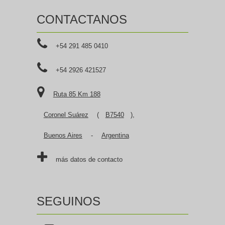
CONTACTANOS
+54 291 485 0410
+54 2926 421527
Ruta 85 Km 188
Coronel Suárez
(
B7540
),
Buenos Aires
-
Argentina
más datos de contacto
SEGUINOS