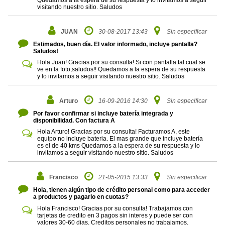
Quedamos a la espera de su respuesta y lo invitamos a seguir
visitando nuestro sitio. Saludos
JUAN
30-08-2017 13:43
Sin especificar
Estimados, buen día. El valor informado, incluye pantalla?
Saludos!
Hola Juan! Gracias por su consulta! Si con pantalla tal cual se
ve en la foto,saludos!! Quedamos a la espera de su respuesta
y lo invitamos a seguir visitando nuestro sitio. Saludos
Arturo
16-09-2016 14:30
Sin especificar
Por favor confirmar si incluye batería integrada y
disponibilidad. Con factura A
Hola Arturo! Gracias por su consulta! Facturamos A, este
equipo no incluye bateria. El mas grande que incluye batería
es el de 40 kms Quedamos a la espera de su respuesta y lo
invitamos a seguir visitando nuestro sitio. Saludos
Francisco
21-05-2015 13:33
Sin especificar
Hola, tienen algún tipo de crédito personal como para acceder
a productos y pagarlo en cuotas?
Hola Francisco! Gracias por su consulta! Trabajamos con
tarjetas de credito en 3 pagos sin interes y puede ser con
valores 30-60 dias. Creditos personales no trabajamos.