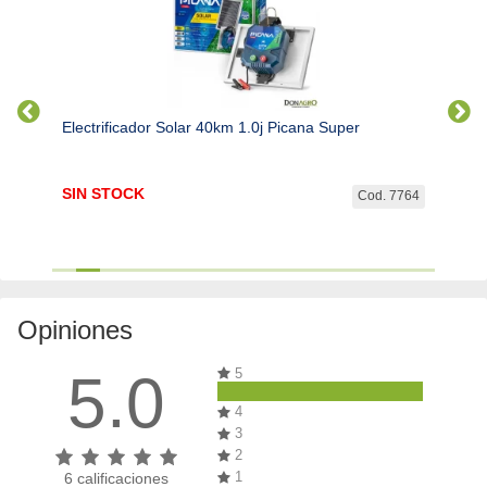
Electrificador Solar 40km 1.0j Picana Super
Electr
SIN STOCK
SIN 
d. 300
Cod. 7764
Opiniones
5.0
5
4
3
2
1
6
calificaciones