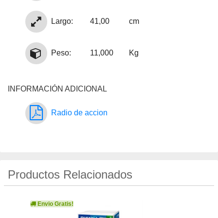
Largo:
41,00
cm
Peso:
11,000
Kg
INFORMACIÓN ADICIONAL
Radio de accion
Productos Relacionados
Envio Gratis!
Env