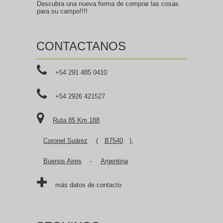
Descubra una nueva forma de comprar las cosas
para su campo!!!!
CONTACTANOS
+54 291 485 0410
+54 2926 421527
Ruta 85 Km 188
Coronel Suárez
(
B7540
),
Buenos Aires
-
Argentina
más datos de contacto