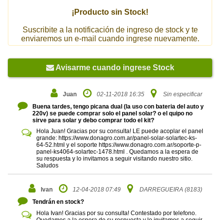
¡Producto sin Stock!
Suscribite a la notificación de ingreso de stock y te
enviaremos un e-mail cuando ingrese nuevamente.
Avisarme cuando ingrese Stock
Juan
02-11-2018 16:35
Sin especificar
Buena tardes, tengo picana dual (la uso con bateria del auto y
220v) se puede comprar solo el panel solar? o el quipo no
sirve para solar y debo comprar todo el kit?
Hola Juan! Gracias por su consulta! LE puede acoplar el panel
grande: https://www.donagro.com.ar/panel-solar-solartec-ks-
64-52.html y el soporte https://www.donagro.com.ar/soporte-p-
panel-ks4064-solartec-1478.html . Quedamos a la espera de
su respuesta y lo invitamos a seguir visitando nuestro sitio.
Saludos
Ivan
12-04-2018 07:49
DARREGUEIRA (8183)
Tendrán en stock?
Hola Ivan! Gracias por su consulta! Contestado por telefono.