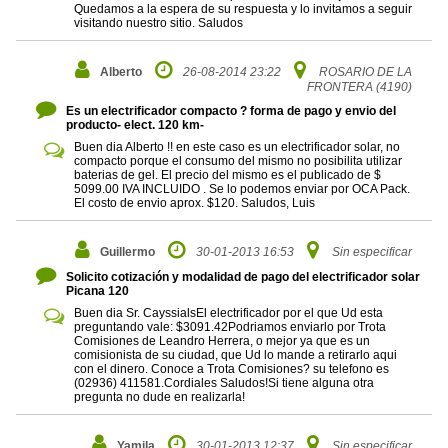
Quedamos a la espera de su respuesta y lo invitamos a seguir
visitando nuestro sitio. Saludos
Alberto
26-08-2014 23:22
ROSARIO DE LA
FRONTERA (4190)
Es un electrificador compacto ? forma de pago y envio del
producto- elect. 120 km-
Buen dia Alberto !! en este caso es un electrificador solar, no
compacto porque el consumo del mismo no posibilita utilizar
baterias de gel. El precio del mismo es el publicado de $
5099.00 IVA INCLUIDO . Se lo podemos enviar por OCA Pack.
El costo de envio aprox. $120. Saludos, Luis
Guillermo
30-01-2013 16:53
Sin especificar
Solicito cotización y modalidad de pago del electrificador solar
Picana 120
Buen dia Sr. CayssialsEl electrificador por el que Ud esta
preguntando vale: $3091.42Podriamos enviarlo por Trota
Comisiones de Leandro Herrera, o mejor ya que es un
comisionista de su ciudad, que Ud lo mande a retirarlo aqui
con el dinero. Conoce a Trota Comisiones? su telefono es
(02936) 411581.Cordiales Saludos!Si tiene alguna otra
pregunta no dude en realizarla!
Yamila
30-01-2013 12:37
Sin especificar