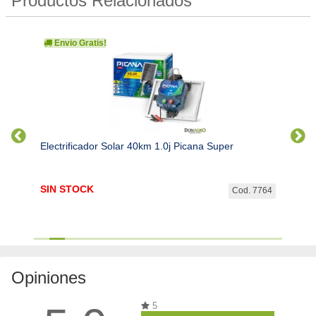
Productos Relacionados
Envio Gratis!
Env
Electrificador Solar 40km 1.0j Picana Super
Electr
SIN STOCK
SIN 
d. 300
Cod. 7764
Opiniones
5