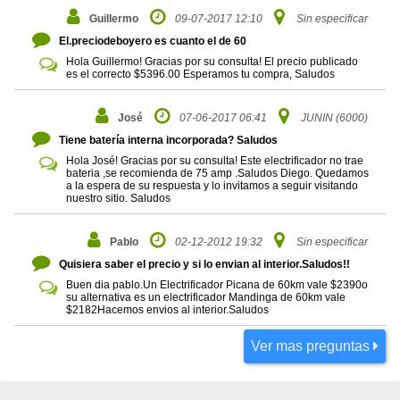
Guillermo
09-07-2017 12:10
Sin especificar
El.preciodeboyero es cuanto el de 60
Hola Guillermo! Gracias por su consulta! El precio publicado
es el correcto $5396.00 Esperamos tu compra, Saludos
José
07-06-2017 06:41
JUNIN (6000)
Tiene batería interna incorporada? Saludos
Hola José! Gracias por su consulta! Este electrificador no trae
bateria ,se recomienda de 75 amp .Saludos Diego. Quedamos
a la espera de su respuesta y lo invitamos a seguir visitando
nuestro sitio. Saludos
Pablo
02-12-2012 19:32
Sin especificar
Quisiera saber el precio y si lo envian al interior.Saludos!!
Buen dia pablo.Un Electrificador Picana de 60km vale $2390o
su alternativa es un electrificador Mandinga de 60km vale
$2182Hacemos envios al interior.Saludos
Ver mas preguntas