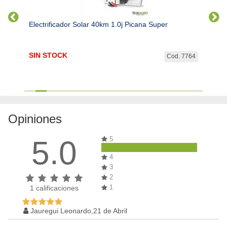
Electrificador Solar 40km 1.0j Picana Super
Electr
SIN STOCK
SIN 
d. 300
Cod. 7764
Opiniones
5.0
5
4
3
2
1
1
calificaciones
Jauregui Leonardo,21 de Abril