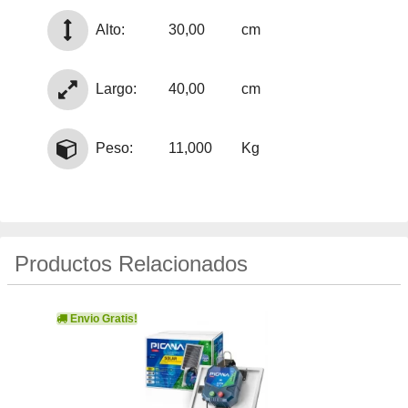
Alto:
30,00
cm
Largo:
40,00
cm
Peso:
11,000
Kg
Productos Relacionados
Envio Gratis!
Env