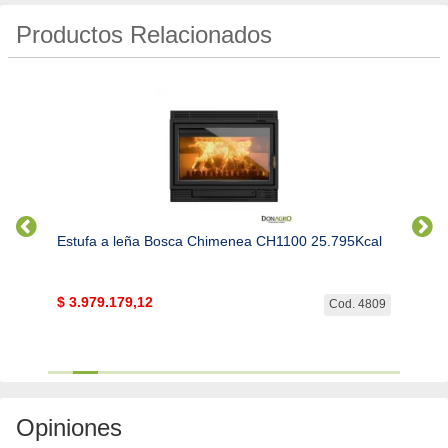
Productos Relacionados
Kcal
Estufa a leña Bosca Chimenea CH1100 25.795Kcal
Estuf
$
3.979.179,12
$
2.2
. 3790
Cod. 4809
Opiniones