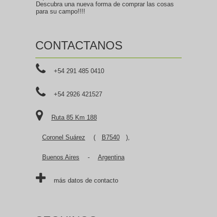
Descubra una nueva forma de comprar las cosas
para su campo!!!!
CONTACTANOS
+54 291 485 0410
+54 2926 421527
Ruta 85 Km 188
Coronel Suárez
(
B7540
),
Buenos Aires
-
Argentina
más datos de contacto