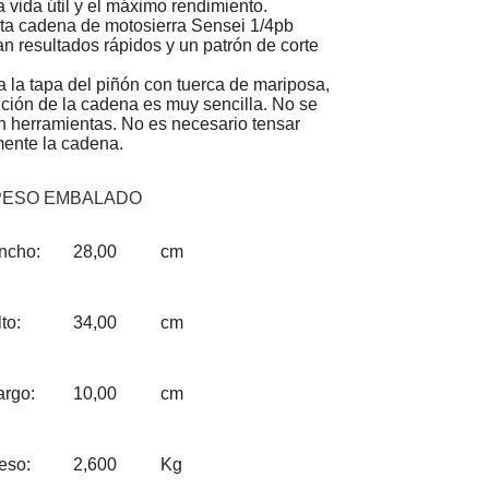
a vida útil y el máximo rendimiento.
ta cadena de motosierra Sensei 1/4pb
an resultados rápidos y un patrón de corte
a la tapa del piñón con tuerca de mariposa,
tución de la cadena es muy sencilla. No se
n herramientas. No es necesario tensar
ente la cadena.
PESO EMBALADO
ncho:
28,00
cm
to:
34,00
cm
argo:
10,00
cm
eso:
2,600
Kg