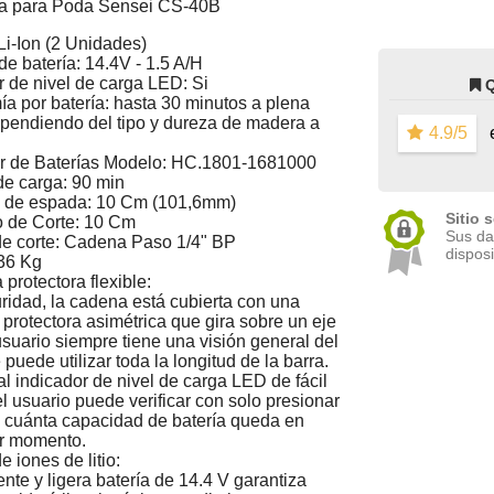
ra para Poda Sensei CS-40B
 Li-Ion (2 Unidades)
de batería: 14.4V - 1.5 A/H
r de nivel de carga LED: Si
a por batería: hasta 30 minutos a plena
pendiendo del tipo y dureza de madera a
4.9/5
e
r de Baterías Modelo: HC.1801-1681000
e carga: 90 min
d de espada: 10 Cm (101,6mm)
Sitio 
 de Corte: 10 Cm
Sus da
e corte: Cadena Paso 1/4" BP
disposi
36 Kg
protectora flexible:
ridad, la cadena está cubierta con una
protectora asimétrica que gira sobre un eje
 usuario siempre tiene una visión general del
 puede utilizar toda la longitud de la barra.
al indicador de nivel de carga LED de fácil
el usuario puede verificar con solo presionar
 cuánta capacidad de batería queda en
er momento.
e iones de litio:
ente y ligera batería de 14.4 V garantiza