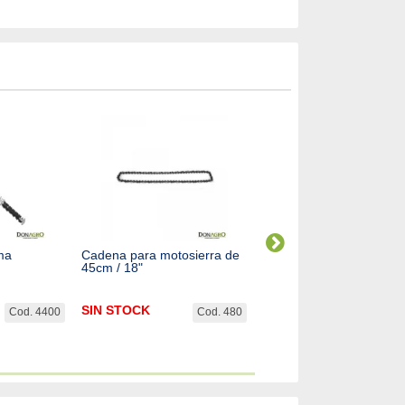
ma
Cadena para motosierra de
Cadena para motosierra
45cm / 18"
40cm / 16"
SIN STOCK
$
24.387,79
Cod. 4400
Cod. 480
Cod. 