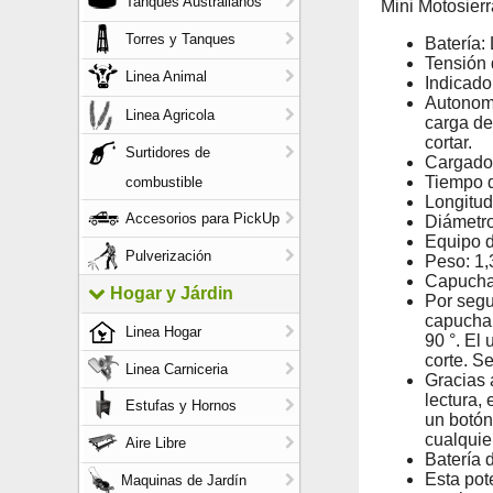
Tanques Australianos
Mini Motosier
Torres y Tanques
Batería:
Tensión 
Linea Animal
Indicado
Autonomí
Linea Agricola
carga de
cortar.
Surtidores de
Cargado
Tiempo d
combustible
Longitu
Accesorios para PickUp
Diámetro
Equipo d
Pulverización
Peso: 1,
Capucha 
Hogar y Járdin
Por segu
capucha 
Linea Hogar
90 °. El
corte. Se
Linea Carniceria
Gracias 
lectura, 
Estufas y Hornos
un botón
cualqui
Aire Libre
Batería d
Esta pot
Maquinas de Jardín