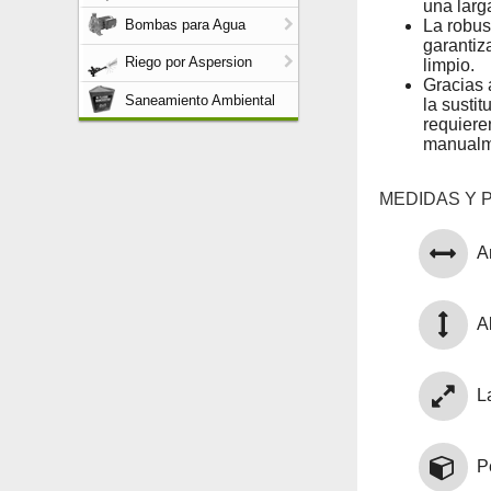
una larg
La robus
Bombas para Agua
garantiz
Riego por Aspersion
limpio.
Gracias 
Saneamiento Ambiental
la susti
requiere
manualm
MEDIDAS Y 
A
Al
L
P