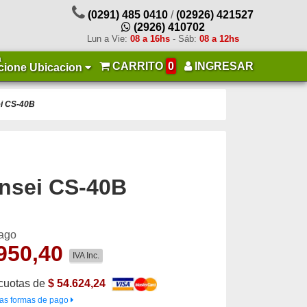
(0291) 485 0410
/
(02926) 421527
(2926) 410702
Lun a Vie:
08 a 16hs
- Sáb:
08 a 12hs
a
CARRITO
0
INGRESAR
cione Ubicacion
ei CS-40B
ensei CS-40B
pago
950,40
IVA Inc.
cuotas de
$ 54.624,24
as formas de pago