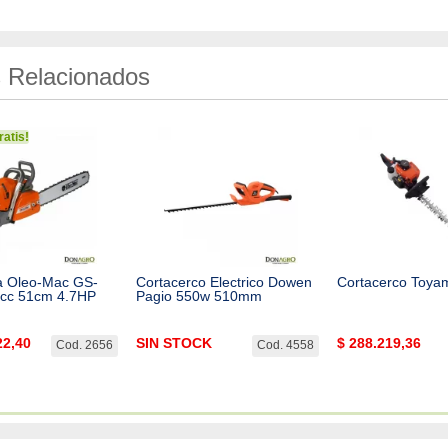
 Relacionados
atis!
a Oleo-Mac GS-
Cortacerco Electrico Dowen
Cortacerco Toya
4cc 51cm 4.7HP
Pagio 550w 510mm
22,40
SIN STOCK
$
288.219,36
Cod. 2656
Cod. 4558