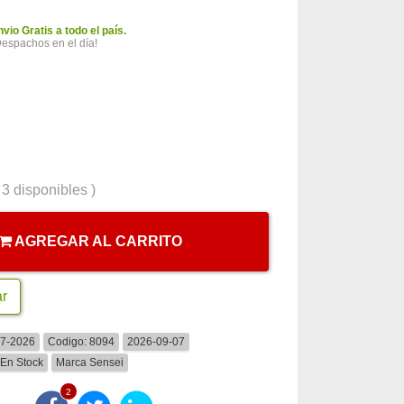
nvio Gratis a todo el país.
Despachos en el día!
(
3
disponibles )
AGREGAR AL CARRITO
ar
07-2026
Codigo:
8094
2026-09-07
En Stock
Marca
Sensei
2