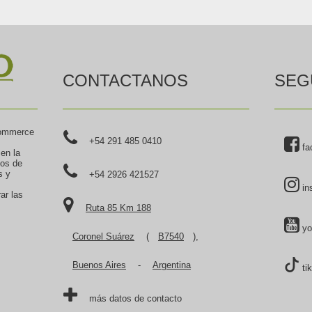
CONTACTANOS
SEG
commerce
+54 291 485 0410
fa
 en la
tos de
s y
+54 2926 421527
in
ar las
Ruta 85 Km 188
yo
Coronel Suárez
(
B7540
),
Buenos Aires
-
Argentina
ti
más datos de contacto