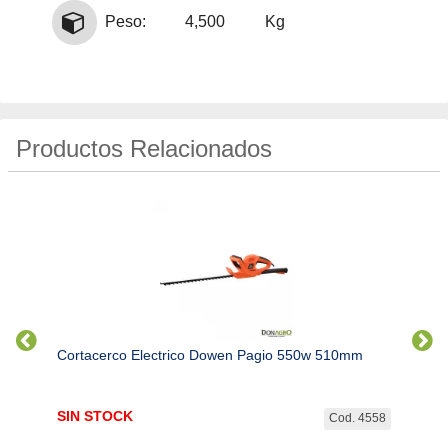
Peso:
4,500
Kg
Productos Relacionados
4.7HP
Cortacerco Electrico Dowen Pagio 550w 510mm
Corta
SIN STOCK
$
288
. 2656
Cod. 4558