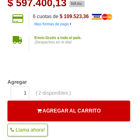
$
597.400,13
IVA Inc.
6
cuotas de
$ 109.523,36
Mas formas de pago
Envio Gratis a todo el país.
¡Despachos en el día!
Agregar
(
2
disponibles )
AGREGAR AL CARRITO
Llama ahora!