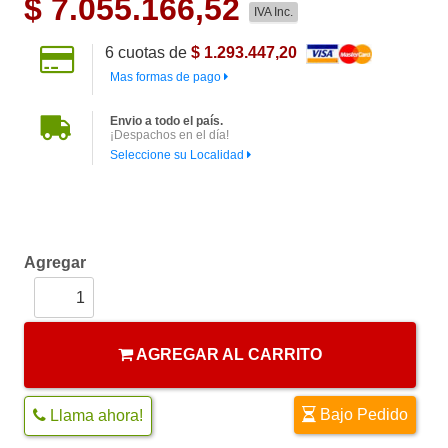
$
7.055.166,52
IVA Inc.
6
cuotas de
$ 1.293.447,20
Mas formas de pago
Envio a todo el país.
¡Despachos en el día!
Seleccione su Localidad
Agregar
AGREGAR AL CARRITO
Bajo Pedido
Llama ahora!