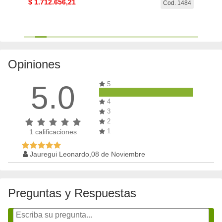
$
1.712.656,21
$
4.5
. 1151
Cod. 1484
Opiniones
5.0
5
4
3
2
1
1
calificaciones
Jauregui Leonardo,08 de Noviembre
Preguntas y Respuestas