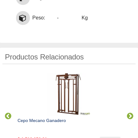
Peso:
-
Kg
Productos Relacionados
Cepo Mecano Ganadero
Manga