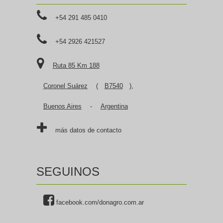
+54 291 485 0410
+54 2926 421527
Ruta 85 Km 188
Coronel Suárez
(
B7540
),
Buenos Aires
-
Argentina
más datos de contacto
SEGUINOS
facebook.com/donagro.com.ar