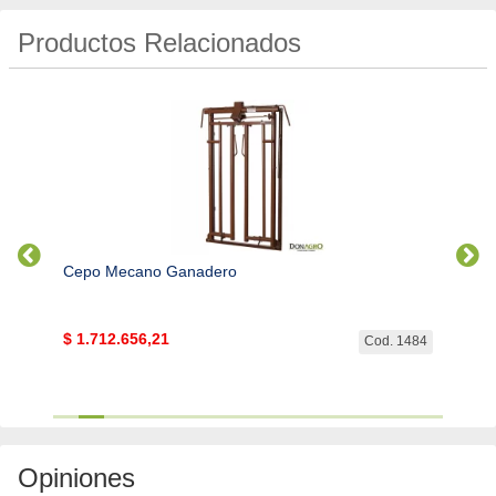
Productos Relacionados
Cepo Mecano Ganadero
Manga
$
1.712.656,21
$
4.5
. 1151
Cod. 1484
Opiniones